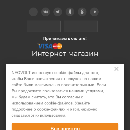
Telegram
Вконтакте
Twitter
Дзен
OK
YouTube
Принимаем к оплате:
Интернет-магазин
×
Производство
NEOVOLT использует cookie-файлы для того,
чтобы Ваши впечатления от покупок на нашем
Организациям
сайте были максимально положительными. Если
Вы продолжите пользоваться нашими услугами,
Акции и скидки
мы будем считать, что Вы согласны с
Блог
использованием cookie-файлов. Узнайте
подробнее о cookie-файлах и
о том, как можно
Контакты
отказаться от их использования.
Все понятно