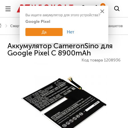
Войти
0
×
Вы ищите аккумулятор для этого устройства?
Google Pixel
Смартфоны, планшеты, гаджеты
Аккумуляторы для планшетов
Нет
Да
Аккумулятор CameronSino для
Google Pixel C 8900mAh
Код товара
1208936