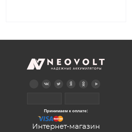
Telegram
Вконтакте
Twitter
Дзен
OK
YouTube
Принимаем к оплате:
Интернет-магазин