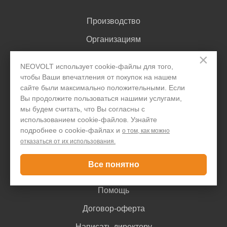
Производство
Организациям
×
Акции и скидки
NEOVOLT использует cookie-файлы для того,
Блог
чтобы Ваши впечатления от покупок на нашем
сайте были максимально положительными. Если
Контакты
Вы продолжите пользоваться нашими услугами,
мы будем считать, что Вы согласны с
использованием cookie-файлов. Узнайте
Покупателю
подробнее о cookie-файлах и
о том, как можно
отказаться от их использования.
Доставка и оплата
Все понятно
Гарантия
Помощь
Договор-оферта
Написать директору