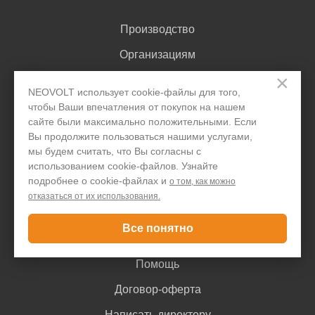
Производство
Организациям
×
Акции и скидки
NEOVOLT использует cookie-файлы для того,
Блог
чтобы Ваши впечатления от покупок на нашем
сайте были максимально положительными. Если
Контакты
Вы продолжите пользоваться нашими услугами,
мы будем считать, что Вы согласны с
использованием cookie-файлов. Узнайте
Покупателю
подробнее о cookie-файлах и
о том, как можно
отказаться от их использования.
Доставка и оплата
Все понятно
Гарантия
Помощь
Договор-оферта
Написать директору