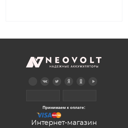
Telegram
Вконтакте
Twitter
Дзен
OK
YouTube
Принимаем к оплате:
Интернет-магазин