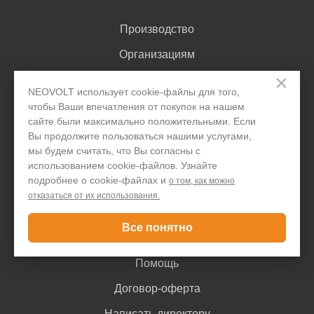
Производство
Организациям
×
Акции и скидки
NEOVOLT использует cookie-файлы для того,
Блог
чтобы Ваши впечатления от покупок на нашем
сайте были максимально положительными. Если
Контакты
Вы продолжите пользоваться нашими услугами,
мы будем считать, что Вы согласны с
использованием cookie-файлов. Узнайте
Покупателю
подробнее о cookie-файлах и
о том, как можно
отказаться от их использования.
Доставка и оплата
Все понятно
Гарантия
Помощь
Договор-оферта
Написать директору