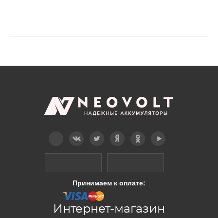
Telegram
Вконтакте
Twitter
Дзен
OK
YouTube
Принимаем к оплате:
Интернет-магазин