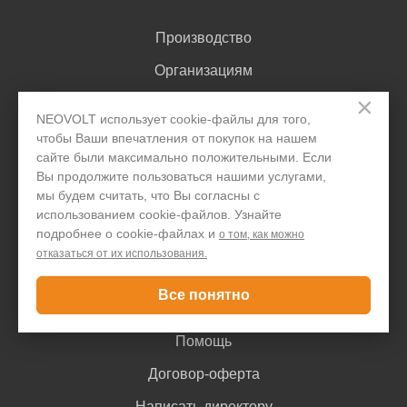
Производство
Организациям
×
Акции и скидки
NEOVOLT использует cookie-файлы для того,
Блог
чтобы Ваши впечатления от покупок на нашем
сайте были максимально положительными. Если
Контакты
Вы продолжите пользоваться нашими услугами,
мы будем считать, что Вы согласны с
использованием cookie-файлов. Узнайте
Покупателю
подробнее о cookie-файлах и
о том, как можно
отказаться от их использования.
Доставка и оплата
Все понятно
Гарантия
Помощь
Договор-оферта
Написать директору