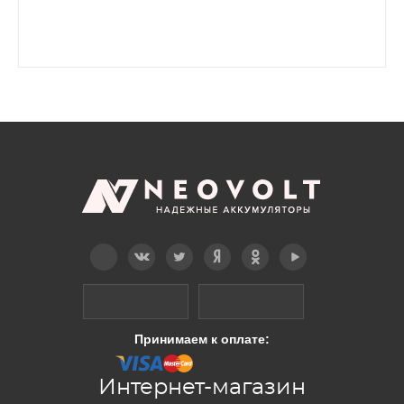
Telegram
Вконтакте
Twitter
Дзен
OK
YouTube
Принимаем к оплате:
Интернет-магазин