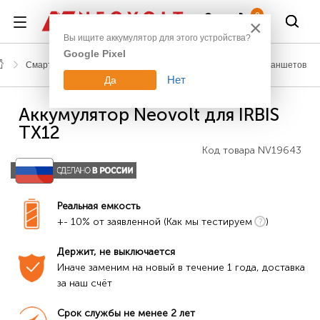
Войти
0
×
Вы ищите аккумулятор для этого устройства?
Google Pixel
Смартфоны, планшеты, гаджеты
Аккумуляторы для планшетов
Нет
Да
Аккумулятор Neovolt для IRBIS
TX12
Код товара
NV19643
Реальная емкость
+- 10% от заявленной (Как мы тестируем
)
Держит, не выключается
Иначе заменим на новый в течение 1 года, доставка 
за наш счёт
Срок службы не менее 2 лет