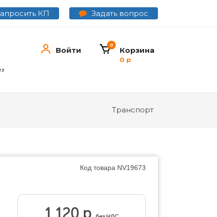
Задать вопрос
Запросить КП
0
Войти
Корзина
0 р
ез
Транспорт
Код товара
NV19673
1 120 р
без НДС