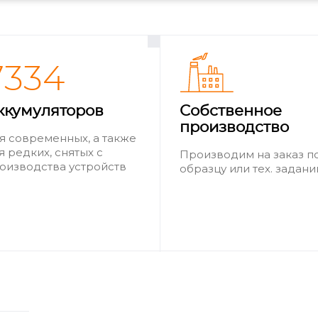
7334
ккумуляторов
Собственное
производство
я современных, а также
я редких, снятых с
Производим на заказ п
оизводства устройств
образцу или тех. задан