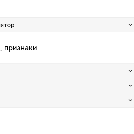
лятор
, признаки