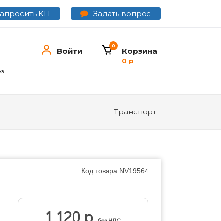
Задать вопрос
Запросить КП
0
Войти
Корзина
0 р
ез
Транспорт
Код товара
NV19564
1 120 р
без НДС