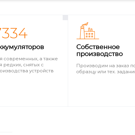
7334
ккумуляторов
Собственное
производство
я современных, а также
я редких, снятых с
Производим на заказ п
оизводства устройств
образцу или тех. задан