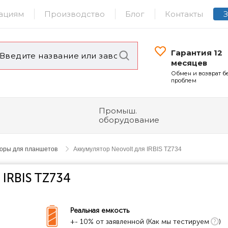
ациям
Производство
Блог
Контакты
Гарантия 12
месяцев
Обмен и возврат б
проблем
Промыш.
оборудование
торы для планшетов
Аккумулятор Neovolt для IRBIS TZ734
 IRBIS TZ734
Реальная емкость
+- 10% от заявленной (Как мы тестируем
)