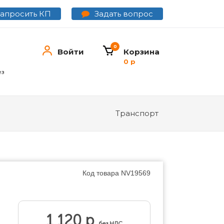
Задать вопрос
Запросить КП
0
Войти
Корзина
0 р
ез
Транспорт
Код товара
NV19569
1 120 р
без НДС