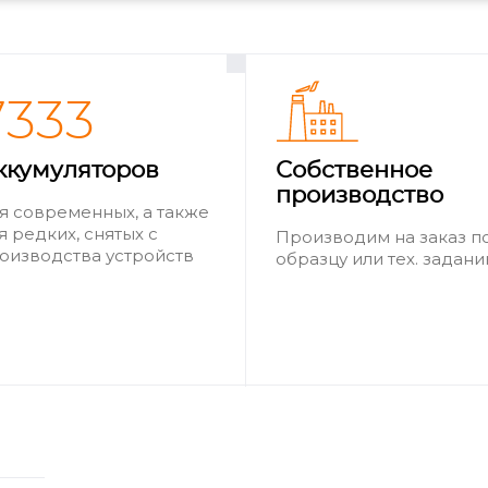
7333
ккумуляторов
Собственное
производство
я современных, а также
я редких, снятых с
Производим на заказ п
оизводства устройств
образцу или тех. задан