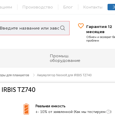
ациям
Производство
Блог
Контакты
Гарантия 12
месяцев
Обмен и возврат б
проблем
Промыш.
оборудование
торы для планшетов
Аккумулятор Neovolt для IRBIS TZ740
 IRBIS TZ740
Реальная емкость
+- 10% от заявленной (Как мы тестируем
)