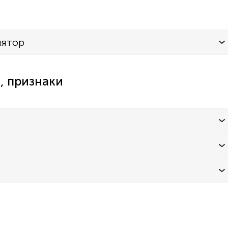
лятор
, признаки