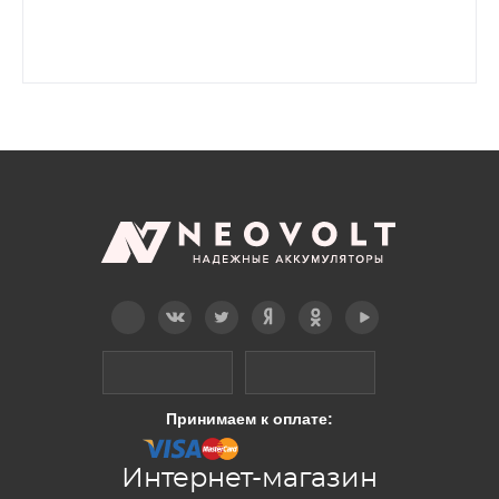
Telegram
Вконтакте
Twitter
Дзен
OK
YouTube
Принимаем к оплате:
Интернет-магазин