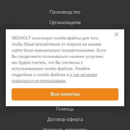
Производство
Организациям
×
Акции и скидки
NEOVOLT использует cookie-файлы для того,
Блог
чтобы Ваши впечатления от покупок на нашем
сайте были максимально положительными. Если
Контакты
Вы продолжите пользоваться нашими услугами,
мы будем считать, что Вы согласны с
использованием cookie-файлов. Узнайте
Покупателю
подробнее о cookie-файлах и
о том, как можно
отказаться от их использования.
Доставка и оплата
Все понятно
Гарантия
Помощь
Договор-оферта
Написать директору