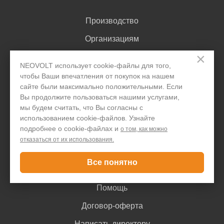
Производство
Организациям
×
Акции и скидки
NEOVOLT использует cookie-файлы для того,
Блог
чтобы Ваши впечатления от покупок на нашем
сайте были максимально положительными. Если
Контакты
Вы продолжите пользоваться нашими услугами,
мы будем считать, что Вы согласны с
использованием cookie-файлов. Узнайте
Покупателю
подробнее о cookie-файлах и
о том, как можно
отказаться от их использования.
Доставка и оплата
Все понятно
Гарантия
Помощь
Договор-оферта
Написать директору