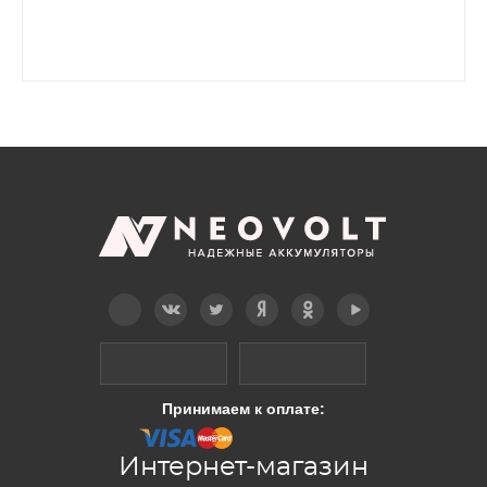
Telegram
Вконтакте
Twitter
Дзен
OK
YouTube
Принимаем к оплате:
Интернет-магазин