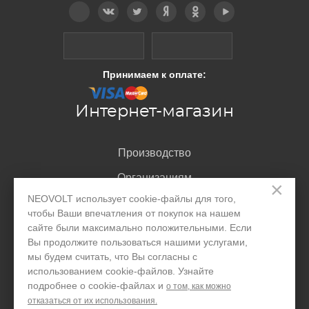
Telegram
Вконтакте
Twitter
Дзен
OK
YouTube
Принимаем к оплате:
Интернет-магазин
Производство
Организациям
×
NEOVOLT использует cookie-файлы для того,
Акции и скидки
чтобы Ваши впечатления от покупок на нашем
Блог
сайте были максимально положительными. Если
Вы продолжите пользоваться нашими услугами,
Контакты
мы будем считать, что Вы согласны с
использованием cookie-файлов. Узнайте
подробнее о cookie-файлах и
о том, как можно
Покупателю
отказаться от их использования.