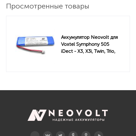
Просмотренные товары
Аккумулятор Neovolt для
Voxtel Symphony 505
iDect - X3, X3i, Twin, Trio,
Quad 600mah
Telegram
Вконтакте
Twitter
Дзен
OK
YouTube