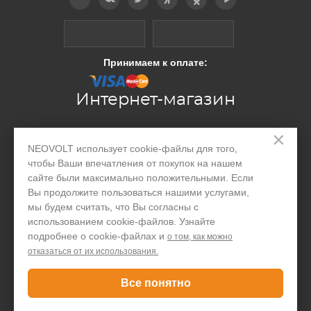
Принимаем к оплате:
Интернет-магазин
×
Производство
NEOVOLT использует cookie-файлы для того,
чтобы Ваши впечатления от покупок на нашем
Организациям
сайте были максимально положительными. Если
Акции и скидки
Вы продолжите пользоваться нашими услугами,
мы будем считать, что Вы согласны с
Блог
использованием cookie-файлов. Узнайте
подробнее о cookie-файлах и
о том, как можно
Контакты
отказаться от их использования.
Покупателю
Все понятно