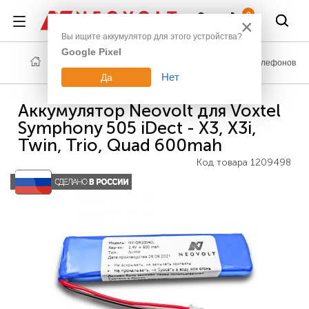
Войти
0
×
Вы ищите аккумулятор для этого устройства?
Google Pixel
Техника для дома
Аккумуляторы для радиотелефонов
Нет
Да
Аккумулятор Neovolt для Voxtel
Symphony 505 iDect - X3, X3i,
Twin, Trio, Quad 600mah
Код товара
1209498