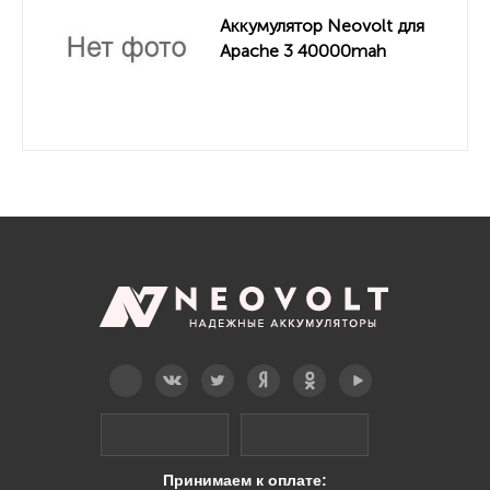
Аккумулятор Neovolt для
Apache 3 40000mah
Telegram
Вконтакте
Twitter
Дзен
OK
YouTube
Принимаем к оплате: