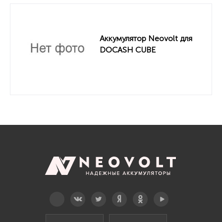
Аккумулятор Neovolt для
DOCASH CUBE
Telegram
Вконтакте
Twitter
Дзен
OK
YouTube