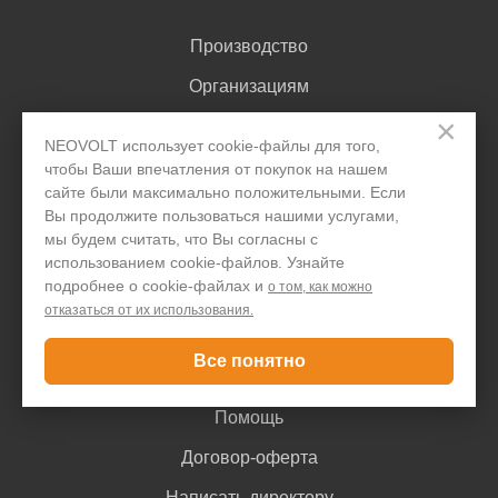
Производство
Организациям
×
Акции и скидки
NEOVOLT использует cookie-файлы для того,
Блог
чтобы Ваши впечатления от покупок на нашем
сайте были максимально положительными. Если
Контакты
Вы продолжите пользоваться нашими услугами,
мы будем считать, что Вы согласны с
использованием cookie-файлов. Узнайте
Покупателю
подробнее о cookie-файлах и
о том, как можно
отказаться от их использования.
Доставка и оплата
Все понятно
Гарантия
Помощь
Договор-оферта
Написать директору