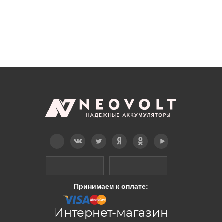
Telegram
Вконтакте
Twitter
Дзен
OK
YouTube
Принимаем к оплате:
Интернет-магазин