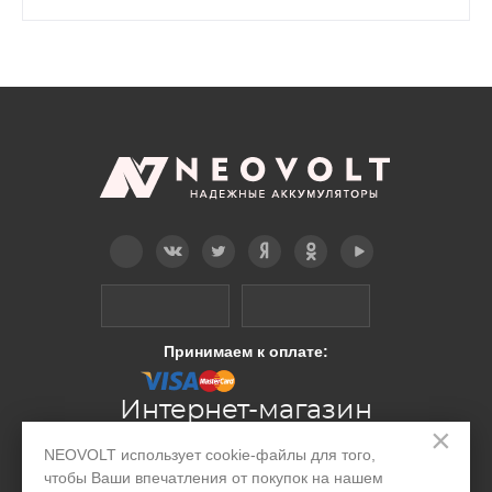
Telegram
Вконтакте
Twitter
Дзен
OK
YouTube
Принимаем к оплате:
Интернет-магазин
×
NEOVOLT использует cookie-файлы для того,
Производство
чтобы Ваши впечатления от покупок на нашем