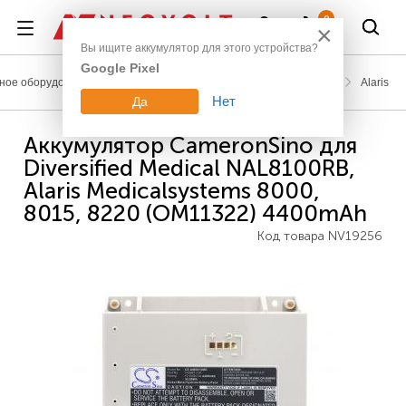
Войти
0
×
Вы ищите аккумулятор для этого устройства?
Google Pixel
ое оборудование
Аккумуляторы для медицинской техники
Alaris
Нет
Да
Аккумулятор CameronSino для
Diversified Medical NAL8100RB,
Alaris Medicalsystems 8000,
8015, 8220 (OM11322) 4400mAh
Код товара
NV19256