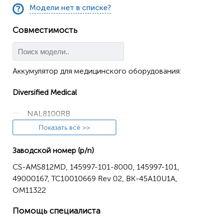
Модели нет в списке?
Совместимость
Аккумулятор для медицинского оборудования:
Diversified Medical
NAL8100RB
Показать всё >>
Alaris Medicalsystems
Заводской номер (p/n)
8000
CS-AMS812MD, 145997-101-8000, 145997-101,
8015
49000167, TC10010669 Rev 02, BK-45A10U1A,
8220
OM11322
8001
Помощь специалиста