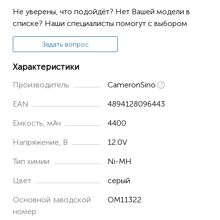
8100
Не уверены, что подойдёт? Нет Вашей модели в
8110
списке? Наши специалисты помогут с выбором
8300
Задать вопрос
8600
Характеристики
8000 Medication Safety System
Производитель
CameronSino
8015 Medication Safety System
EAN
4894128096443
8100 Medication Safety System
8110 Medication Safety System
Емкость, мАч
4400
Medley 8000
Напряжение, В
12.0V
Medley 8015
Тип химии
Ni-MH
Medley 8100
Цвет
серый
Medley 8110
Основной заводской
OM11322
Medley 8220
номер