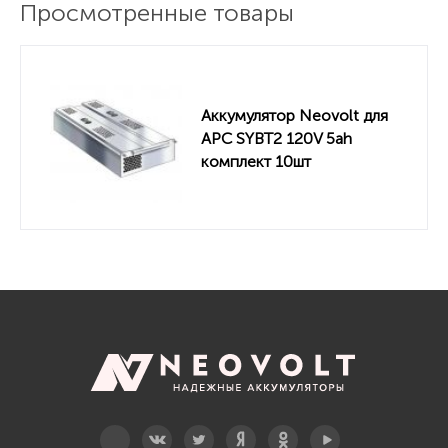
Просмотренные товары
Аккумулятор Neovolt для
APC SYBT2 120V 5ah
комплект 10шт
Telegram
Вконтакте
Twitter
Дзен
OK
YouTube