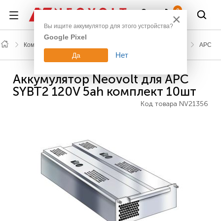
Войти
0
×
Вы ищите аккумулятор для этого устройства?
Google Pixel
Компьютерная техника
Аккумулятор для ИБП (UPS)
APC
Нет
Да
Аккумулятор Neovolt для APC
SYBT2 120V 5ah комплект 10шт
Код товара
NV21356