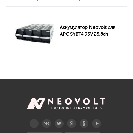
Аккумулятор Neovolt для
APC SYBT4 96V 28,8ah
Telegram
Вконтакте
Twitter
Дзен
OK
YouTube