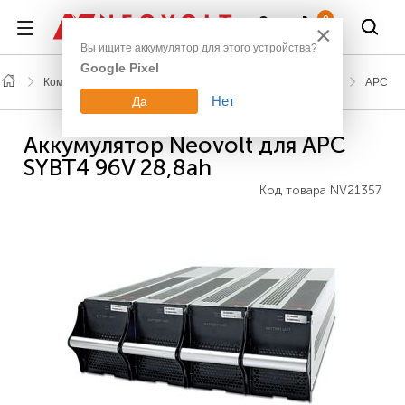
Войти
0
×
Вы ищите аккумулятор для этого устройства?
Google Pixel
Компьютерная техника
Аккумулятор для ИБП (UPS)
APC
Нет
Да
Аккумулятор Neovolt для APC
SYBT4 96V 28,8ah
Код товара
NV21357