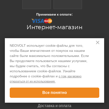
Принимаем к оплате:
Интернет-магазин
×
Производство
NEOVOLT использует cookie-файлы для того,
чтобы Ваши впечатления от покупок на нашем
Организациям
сайте были максимально положительными. Если
Акции и скидки
Вы продолжите пользоваться нашими услугами,
мы будем считать, что Вы согласны с
Блог
использованием cookie-файлов. Узнайте
подробнее о cookie-файлах и
о том, как можно
Контакты
отказаться от их использования.
Покупателю
Все понятно
Доставка и оплата