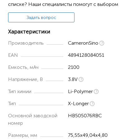
списке? Наши специалисты помогут с выбором
Ascend G700-U00
Задать вопрос
Ascend G710
Ascend G716-L070
Характеристики
Ascend Y3II 3G
Производитель
CameronSino
Ascend Y3II 4G
EAN
4894128084051
Ascend Y600
Емкость, мАч
2100
C8815
Напряжение, В
3.8V
G606
Тип химии
Li-Polymer
G606-T00
Тип
X-Longer
G610
G610C
Основной заводской
HB505076RBC
номер
G610S
Размеры, мм
75,55x49,04x4,80
G610T