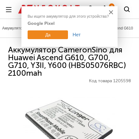
Войти
0
×
Вы ищите аккумулятор для этого устройства?
Google Pixel
Аккумуляторы для телефонов
Huawei
Ascend
Ascend G610
Нет
Да
Аккумулятор CameronSino для
Huawei Ascend G610, G700,
G710, Y3II, Y600 (HB505076RBC)
2100mah
Код товара
1205598