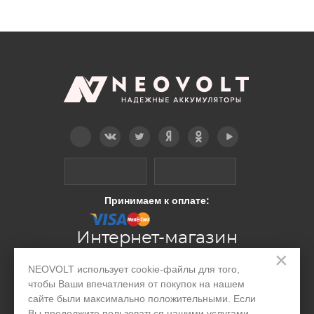
Telegram
Вконтакте
Twitter
Дзен
OK
YouTube
Принимаем к оплате:
Интернет-магазин
×
NEOVOLT использует cookie-файлы для того,
Производство
чтобы Ваши впечатления от покупок на нашем
сайте были максимально положительными. Если
Организациям
Вы продолжите пользоваться нашими услугами,