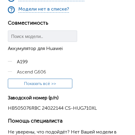
Модели нет в списке?
Совместимость
Аккумулятор для Huawei
A199
Ascend G606
Ascend G610
Показать всё >>
Ascend G610C
Заводской номер (p/n)
Ascend G610S
HB505076RBC 24022144 CS-HUG710XL
Ascend G610T
Помощь специалиста
Ascend G700
Не уверены, что подойдёт? Нет Вашей модели в
Ascend G700-T00