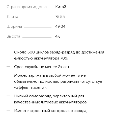
G610-T00
Страна производства
Китай
G700
Длина
75.55
G700-T00
Ширина
49.04
G700-U00
Высота
4.8
G710
Y600
Около 600 циклов заряд-разряд до достижения
LUA-L21
ёмкостью аккумулятора 70%
LUA-L22
Срок службы не менее 2х лет
LUA-U22
Можно заряжать в любой момент и не
обязательно полностью разряжать (отсутствует
«эффект памяти»)
Низкий саморазряд, характерный для
качественных литиевых аккумуляторов
Имеет встроенный контроллер заряда,