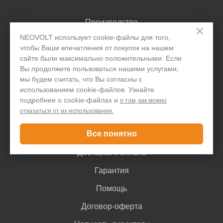
Производство
×
NEOVOLT использует cookie-файлы для того,
Организациям
чтобы Ваши впечатления от покупок на нашем
Акции и скидки
сайте были максимально положительными. Если
Вы продолжите пользоваться нашими услугами,
Блог
мы будем считать, что Вы согласны с
использованием cookie-файлов. Узнайте
Контакты
подробнее о cookie-файлах и
о том, как можно
отказаться от их использования.
Покупателю
Все понятно
Доставка и оплата
Гарантия
Помощь
Договор-оферта