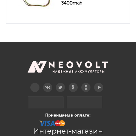
3400mah
Telegram
Вконтакте
Twitter
Дзен
OK
YouTube
Принимаем к оплате:
Интернет-магазин