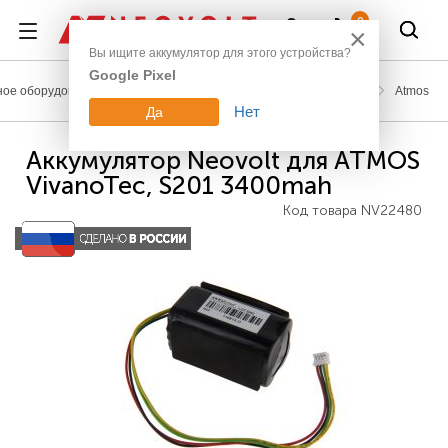
Войти
0
×
Вы ищите аккумулятор для этого устройства?
Google Pixel
ое оборудование
Аккумуляторы для медицинской техники
Atmos
Нет
Да
Аккумулятор Neovolt для ATMOS
VivanoTec, S201 3400mah
Код товара
NV22480