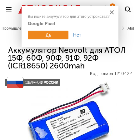
Войти
0
×
Вы ищите аккумулятор для этого устройства?
Google Pixel
Промышленное оборудование
Аккумуляторы для касс (ККТ)
Atol
Нет
Да
Аккумулятор Neovolt для АТОЛ
15Ф, 60Ф, 90Ф, 91Ф, 92Ф
(ICR18650) 2600mah
Код товара
1210422