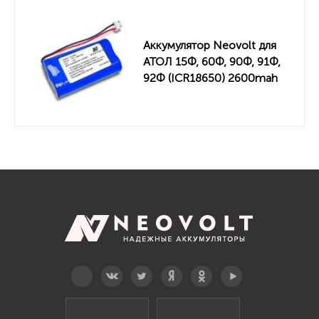
Аккумулятор Neovolt для
АТОЛ 15Ф, 60Ф, 90Ф, 91Ф,
92Ф (ICR18650) 2600mah
Telegram
Вконтакте
Twitter
Дзен
OK
YouTube