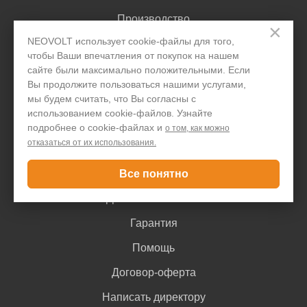
Производство
×
NEOVOLT использует cookie-файлы для того,
Организациям
чтобы Ваши впечатления от покупок на нашем
Акции и скидки
сайте были максимально положительными. Если
Вы продолжите пользоваться нашими услугами,
Блог
мы будем считать, что Вы согласны с
использованием cookie-файлов. Узнайте
Контакты
подробнее о cookie-файлах и
о том, как можно
отказаться от их использования.
Покупателю
Все понятно
Доставка и оплата
Гарантия
Помощь
Договор-оферта
Написать директору