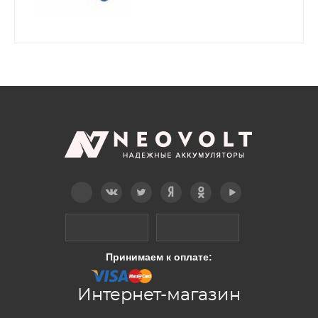
Telegram
Вконтакте
Twitter
Дзен
OK
YouTube
Принимаем к оплате:
Интернет-магазин