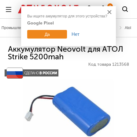
Войти
0
×
Вы ищите аккумулятор для этого устройства?
Google Pixel
Промышленное оборудование
Аккумуляторы для касс (ККТ)
Atol
Нет
Да
Аккумулятор Neovolt для АТОЛ
Strike 5200mah
Код товара
1213568