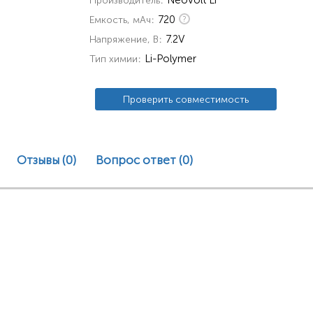
Neovolt Li
Производитель
720
Емкость, мАч
7.2V
Напряжение, В
Li-Polymer
Тип химии
Проверить совместимость
Отзывы (0)
Вопрос ответ
(0)