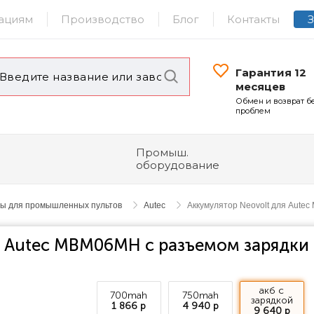
ациям
Производство
Блог
Контакты
Гарантия 12
месяцев
Обмен и возврат б
проблем
Промыш.
оборудование
ры для промышленных пультов
Autec
Аккумулятор Neovolt для Aute
я Autec MBM06MH с разъемом зарядки
акб с
700mah
750mah
зарядкой
1 866 р
4 940 р
9 640 р