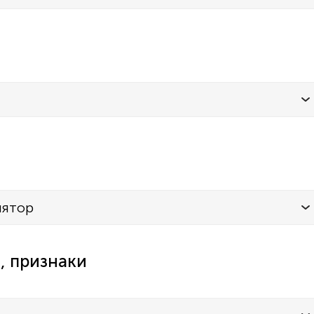
лятор
, признаки