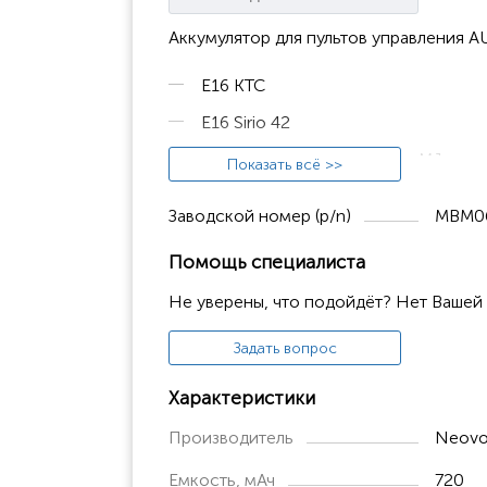
Аккумулятор для пультов управления 
E16 KTC
E16 Sirio 42
Funkfernsteuerung Modular MJ
Показать всё >>
Funkfernsteuerung Modular MK
Заводской номер (p/n)
MBM0
Modular MJ
Помощь специалиста
Modular MJ DF
Не уверены, что подойдёт? Нет Вашей
Modular MJ04
Modular MK
Задать вопрос
Modular MK plus
Характеристики
Plus MK
Производитель
Neovol
Емкость, мАч
720