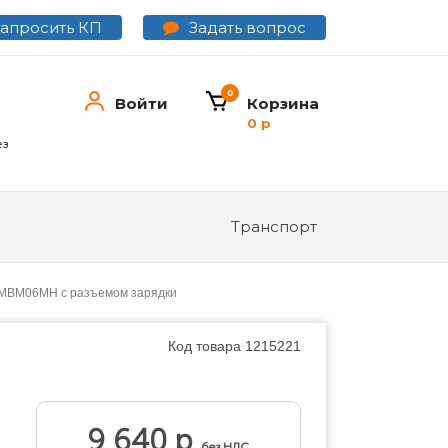
Задать вопрос
Запросить КП
0
Войти
Корзина
0 р
ез
Транспорт
c MBM06MH с разъемом зарядки
Код товара
1215221
9 640 р
без НДС