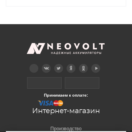
Telegram
Вконтакте
Twitter
Дзен
OK
YouTube
Принимаем к оплате:
Интернет-магазин
Производство