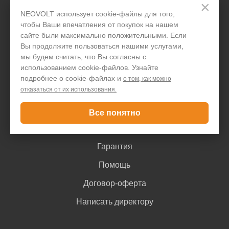
×
Организациям
NEOVOLT использует cookie-файлы для того,
чтобы Ваши впечатления от покупок на нашем
Акции и скидки
сайте были максимально положительными. Если
Вы продолжите пользоваться нашими услугами,
Блог
мы будем считать, что Вы согласны с
использованием cookie-файлов. Узнайте
Контакты
подробнее о cookie-файлах и
о том, как можно
отказаться от их использования.
Покупателю
Все понятно
Доставка и оплата
Гарантия
Помощь
Договор-оферта
Написать директору