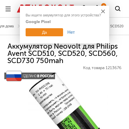
Войти
0
×
Вы ищите аккумулятор для этого устройства?
Google Pixel
для дома
Аккумуляторы для радионянь
Philips
Avent SCD520
Нет
Да
Аккумулятор Neovolt для Philips
Avent SCD510, SCD520, SCD560,
SCD730 750mah
Код товара
1213676