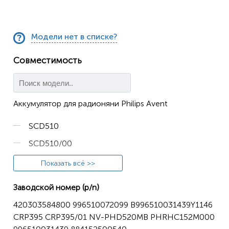
Модели нет в списке?
Совместимость
Аккумулятор для радионяни Philips Avent
SCD510
SCD510/00
SCD510/75
Показать всё >>
SCD510-P
Заводской номер (p/n)
SCD520
420303584800 996510072099 B996510031439Y1146
SCD520/00
CRP395 CRP395/01 NV-PHD520MB PHRHC152M000