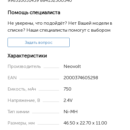
996510031439 884152500540
SCD520/60
SCD525
Помощь специалиста
SCD525/0
Не уверены, что подойдёт? Нет Вашей модели в
списке? Наши специалисты помогут с выбором
SCD560/10
SCD570/10
Задать вопрос
SCD720/86
Характеристики
SCD730/86
Производитель
Neovolt
EAN
2000374605298
Емкость, мАч
750
Напряжение, В
2.4V
Тип химии
Ni-MH
Размеры, мм
46.50 x 22.70 x 11.00