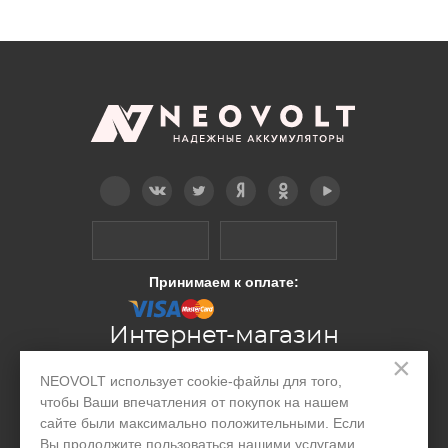
Telegram
Вконтакте
Twitter
Дзен
OK
YouTube
Принимаем к оплате:
Интернет-магазин
×
NEOVOLT использует cookie-файлы для того,
Производство
чтобы Ваши впечатления от покупок на нашем
сайте были максимально положительными. Если
Организациям
Вы продолжите пользоваться нашими услугами,