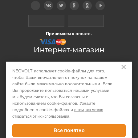
Telegram
Вконтакте
Twitter
Дзен
OK
YouTube
Принимаем к оплате:
Интернет-магазин
×
Производство
NEOVOLT использует cookie-файлы для того,
чтобы Ваши впечатления от покупок на нашем
Организациям
сайте были максимально положительными. Если
Вы продолжите пользоваться нашими услугами,
Акции и скидки
мы будем считать, что Вы согласны с
Блог
использованием cookie-файлов. Узнайте
подробнее о cookie-файлах и
о том, как можно
Контакты
отказаться от их использования.
Покупателю
Все понятно