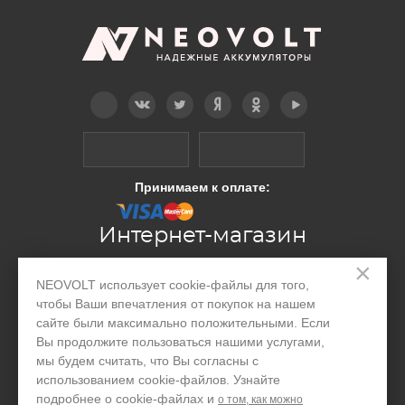
Telegram
Вконтакте
Twitter
Дзен
OK
YouTube
Принимаем к оплате:
Интернет-магазин
×
NEOVOLT использует cookie-файлы для того,
Производство
чтобы Ваши впечатления от покупок на нашем
Организациям
сайте были максимально положительными. Если
Вы продолжите пользоваться нашими услугами,
Акции и скидки
мы будем считать, что Вы согласны с
использованием cookie-файлов. Узнайте
Блог
подробнее о cookie-файлах и
о том, как можно