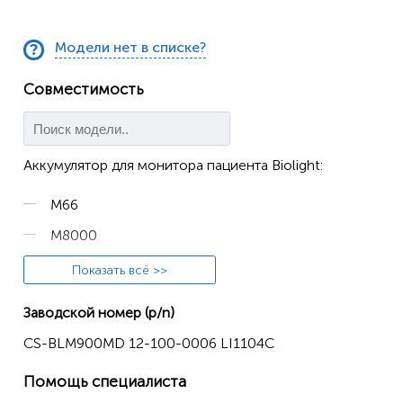
Модели нет в списке?
Совместимость
Аккумулятор для монитора пациента Biolight:
M66
M8000
M9000
Показать всё >>
M9000A
Заводской номер (p/n)
M9500
CS-BLM900MD 12-100-0006 LI1104C
Moniteur M8000
Помощь специалиста
Moniteur M8000A