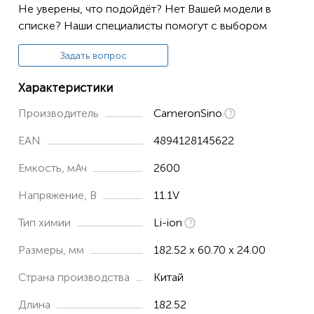
Не уверены, что подойдёт? Нет Вашей модели в
Moniteur M9000
списке? Наши специалисты помогут с выбором
Moniteur M9000A
Задать вопрос
Moniteur M9500
Характеристики
Производитель
CameronSino
EAN
4894128145622
Емкость, мАч
2600
Напряжение, В
11.1V
Тип химии
Li-ion
Размеры, мм
182.52 x 60.70 x 24.00
Страна производства
Китай
Длина
182.52