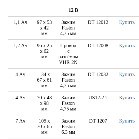
12 В
1,1 Ач
97 x 53
Зажим
DT 12012
Купить
x 42
Faston
мм
4,75 мм
1,2 Ач
96 х 25
Провод
DT 12008
Купить
х 62
с
мм
разъёмом
VHR-2N
4 Ач
134 х
Зажим
DT 12032
Купить
67 х 61
Faston
мм
4,75 мм
4 Ач
70 x 48
Зажим
US12-2.2
Купить
x 98
Faston
мм
4,75 мм
7 Ач
105 x
Зажим
DT 1207
Купить
70 x 65
Faston
мм
6,3 мм