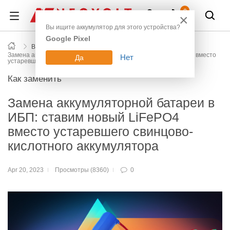
Войти
0
×
Вы ищите аккумулятор для этого устройства?
Google Pixel
Все новости блога
Замена аккумуляторной батареи в ИБП: ставим новый LiFePO4 вместо
Нет
Да
устаревшего свинцово-кислотного аккумулятора
Как заменить
Замена аккумуляторной батареи в
ИБП: ставим новый LiFePO4
вместо устаревшего свинцово-
кислотного аккумулятора
Apr 20, 2023
Просмотры (8360)
0