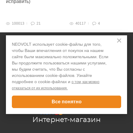
исправить)
100013
21
40117
4
×
NEOVOLT использует cookie-файлы для того,
чтобы Ваши впечатления от покупок на нашем
сайте были максимально положительными. Если
Вы продолжите пользоваться нашими услугами,
мы будем считать, что Вы согласны с
Telegram
Вконтакте
Twitter
Дзен
OK
YouTube
использованием cookie-файлов. Узнайте
подробнее о cookie-файлах и
о том, как можно
отказаться от их использования.
Все понятно
Принимаем к оплате:
Интернет-магазин