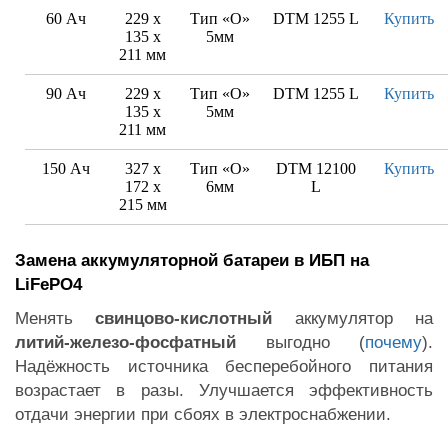
60 Ач
229 x
Тип «O»
DTM 1255 L
Купить
135 x
5мм
211 мм
90 Ач
229 x
Тип «O»
DTM 1255 L
Купить
135 x
5мм
211 мм
150 Ач
327 x
Тип «O»
DTM 12100
Купить
172 x
6мм
L
215 мм
Замена аккумуляторной батареи в ИБП на
LiFePO4
Менять
свинцово-кислотный
аккумулятор на
литий-железо-фосфатный
выгодно (
почему
).
Надёжность источника бесперебойного питания
возрастает в разы. Улучшается эффективность
отдачи энергии при сбоях в электроснабжении.