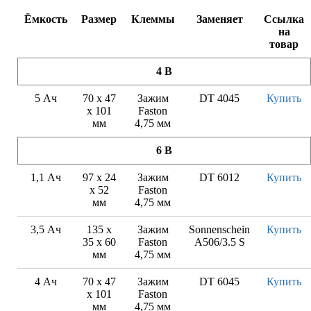
Ёмкость
Размер
Клеммы
Заменяет
Ссылка
на
товар
4 В
5 Ач
70 х 47
Зажим
DT 4045
Купить
х 101
Faston
мм
4,75 мм
6 В
1,1 Ач
97 x 24
Зажим
DT 6012
Купить
x 52
Faston
мм
4,75 мм
3,5 Ач
135 x
Зажим
Sonnenschein
Купить
35 x 60
Faston
A506/3.5 S
мм
4,75 мм
4 Ач
70 x 47
Зажим
DT 6045
Купить
x 101
Faston
мм
4,75 мм