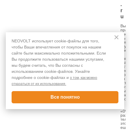
.
r
u
Вы
прав
расс
×
Пыт
NEOVOLT использует cookie-файлы для того,
доне
эту
чтобы Ваши впечатления от покупок на нашем
инф
сайте были максимально положительными. Если
в
наш
Вы продолжите пользоваться нашими услугами,
стат
мы будем считать, что Вы согласны с
Есть
неск
использованием cookie-файлов. Узнайте
моме
подробнее о cookie-файлах и
о том, как можно
по
кото
отказаться от их использования.
хоте
бы
внес
Все понятно
уточ
⠀
1.
«0%
разр
теле
это
ещё