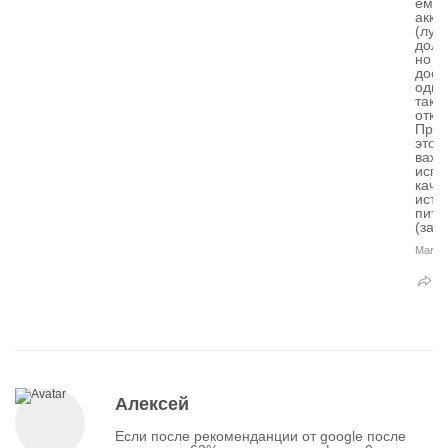
ёмко
акку
(луч
доль
но
дост
одн
так
отка
При
этом
важн
испо
каче
исто
пита
(зар
Mar 31
Алексей
Если после рекоменданции от google после