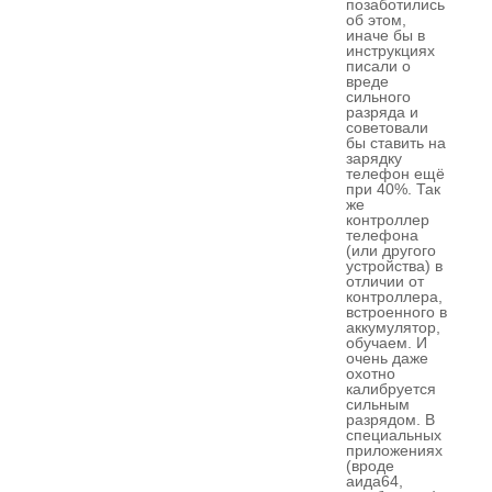
позаботились
об этом,
иначе бы в
инструкциях
писали о
вреде
сильного
разряда и
советовали
бы ставить на
зарядку
телефон ещё
при 40%. Так
же
контроллер
телефона
(или другого
устройства) в
отличии от
контроллера,
встроенного в
аккумулятор,
обучаем. И
очень даже
охотно
калибруется
сильным
разрядом. В
специальных
приложениях
(вроде
аида64,