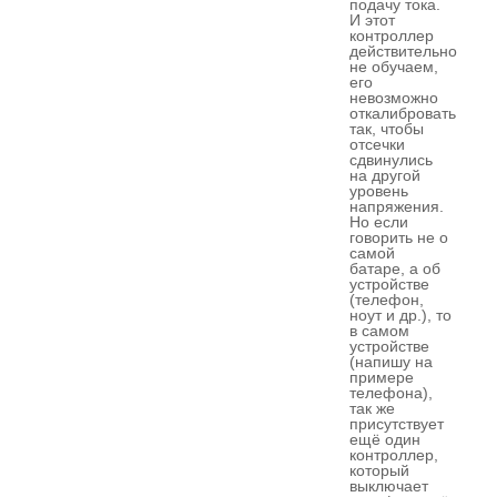
подачу тока.
И этот
контроллер
действительно
не обучаем,
его
невозможно
откалибровать
так, чтобы
отсечки
сдвинулись
на другой
уровень
напряжения.
Но если
говорить не о
самой
батаре, а об
устройстве
(телефон,
ноут и др.), то
в самом
устройстве
(напишу на
примере
телефона),
так же
присутствует
ещё один
контроллер,
который
выключает