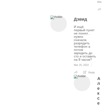
Mar 31
Дэвид
И ещё
первый пункт
не понял ,
нужно
сначала
разрядить
телефон а
потом
зарядить до
сто и оставить
на 8 часов?
Mar 25, 2022
Reply
А
л
е
к
с
е