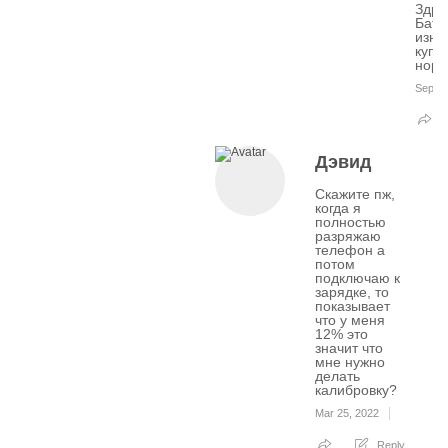
Здра
Бата
изно
купи
норм
Sep 20
Дэвид
Скажите пж,
когда я
полностью
разряжаю
телефон а
потом
подключаю к
зарядке, то
показывает
что у меня
12% это
значит что
мне нужно
делать
калибровку?
Mar 25, 2022
Reply