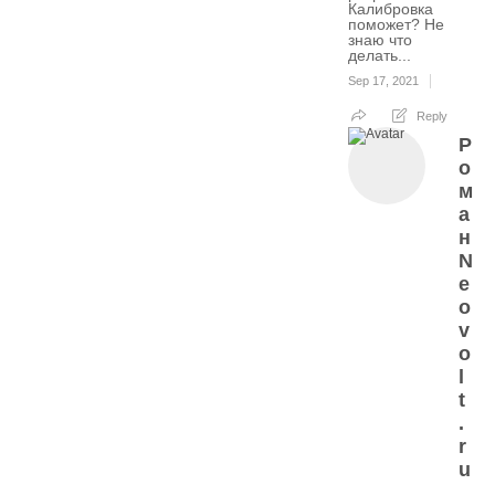
Калибровка
поможет? Не
знаю что
делать...
Sep 17, 2021
Reply
Р
о
м
а
н
N
e
o
v
o
l
t
.
r
u