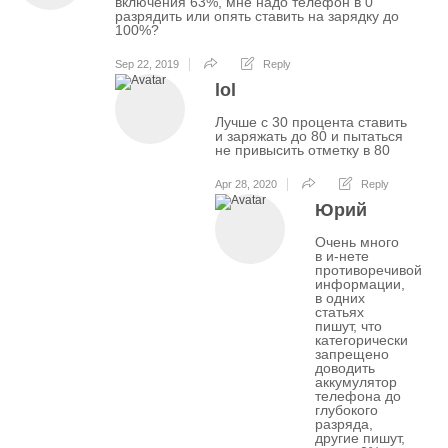
включения 63%, мне надо телефон в 0
разрядить или опять ставить на зарядку до
100%?
Sep 22, 2019
Reply
lol
Лучше с 30 процента ставить
и заряжать до 80 и пытаться
не привысить отметку в 80
Apr 28, 2020
Reply
Юрий
Очень много
в и-нете
противоречивой
информации,
в одних
статьях
пишут, что
категорически
запрещено
доводить
аккумулятор
телефона до
глубокого
разряда,
другие пишут,