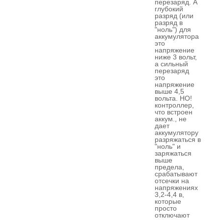
перезаряд. А
глубокий
разряд (или
разряд в
"ноль") для
аккумулятора
это
напряжение
ниже 3 вольт,
а сильный
перезаряд
это
напряжение
выше 4,5
вольта. НО!
контроллер,
что встроен
аккум., не
дает
аккумулятору
разряжаться в
"ноль" и
заряжаться
выше
предела,
срабатывают
отсечки на
напряжениях
3,2-4,4 в,
которые
просто
отключают