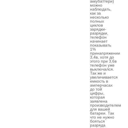
аккубаттери)
можно
наблюдать,
как за
несколько
полных
циклов
зарядки-
разрядки,
телефон
начинает
показывать
1%
принапряжении
3,4в, хотя до
этого при 3,6в
телефон уже
выключался.
Так же и
увеличивается
емкость в
амперчасах
до той
цифры,
которая
заявлена
производителем
для вашей
батареи. Так
что не нужно
бояться
разряда