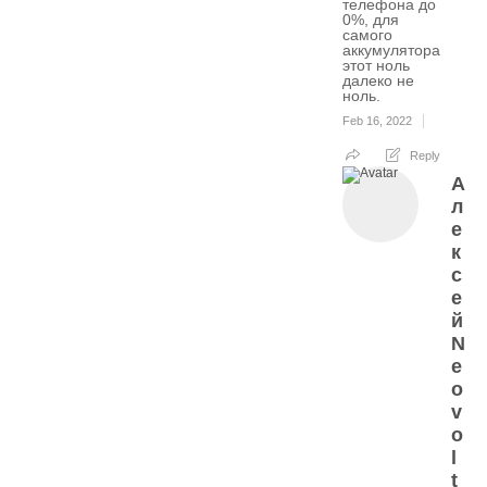
телефона до
0%, для
самого
аккумулятора
этот ноль
далеко не
ноль.
Feb 16, 2022
Reply
А
л
е
к
с
е
й
N
e
o
v
o
l
t