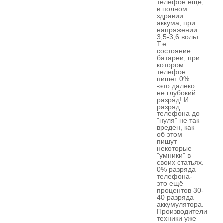
телефон ещё,
в полном
здравии
аккума, при
напряжении
3,5-3,6 вольт.
Т.е.
состояние
батареи, при
котором
телефон
пишет 0%
-это далеко
не глубокий
разряд! И
разряд
телефона до
"нуля" не так
вреден, как
об этом
пишут
некоторые
"умники" в
своих статьях.
0% разряда
телефона-
это ещё
процентов 30-
40 разряда
аккумулятора.
Производители
техники уже