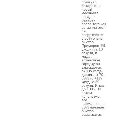
поменял
батарею на
новый
месяцев 5
назад, и
батарея
после того как
вставили его,
он
разряжается
с 30% очень
быстро.
Примерно 1%
уходит за 10
секунд, и
когда я
астаалчюн
зарядку он
заряжается,
ок. Но когда
достигает 70-
80% то +1%
каждые 30
секунд. И так
до 100%. И
потом
использую,
всё
нормально, с
30% начинает
быстро
разряжатся.