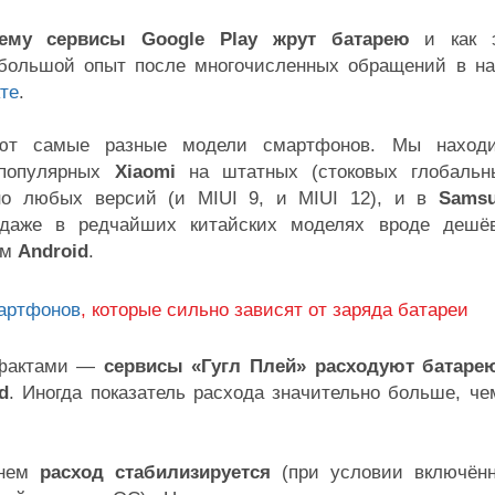
ему сервисы Google Play жрут батарею
и как 
большой опыт после многочисленных обращений в н
кте
.
ют самые разные модели смартфонов. Мы наход
 популярных
Xiaomi
на штатных (стоковых глобальн
но любых версий (и MIUI 9, и MIUI 12), и в
Sams
 даже в редчайших китайских моделях вроде дешё
ом
Android
.
артфонов
, которые сильно зависят от заряда батареи
 фактами —
сервисы «Гугл Плей» расходуют батаре
d
. Иногда показатель расхода значительно больше, че
енем
расход стабилизируется
(при условии включён