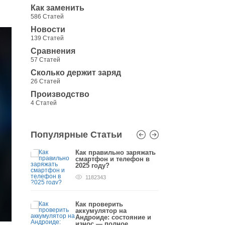
Как заменить
586 Статей
Новости
139 Статей
Сравнения
57 Статей
Сколько держит заряд
26 Статей
Производство
4 Статей
Популярные Статьи
заряжать
Как правильно заряжать
Как п
мартфона
смартфон и телефон в
аккум
2025 году?
первы
1182343
778
ареи на
Как проверить
Калиб
т-прав
аккумулятор на
Андрои
Андроиде: состояние и
658
износ — полное