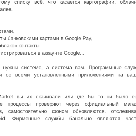
ому списку всё, что касается картографии, облач
далее.
ртами,
ты банковскими картами в Google Pay,
облако» контакты
гистрироваться в аккаунте Google...
о нужны системе, а система вам. Программные слу
ми со всеми установленными приложениями на ва
Market вы их скачивали или где бы то ни было е
кие процессы проверяют через официальный мага
в, самостоятельно фоном обновляются, отслежив
id
. Фирменные службы банально являются час