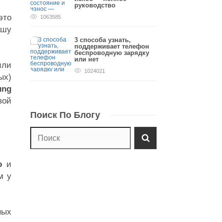
руководство
это
1063585
ашу
3 способа узнать,
поддерживает телефон
беспроводную зарядку
или нет
или
1024021
ых)
ung
вой
Поиск По Блогу
ю
и
м у
ных