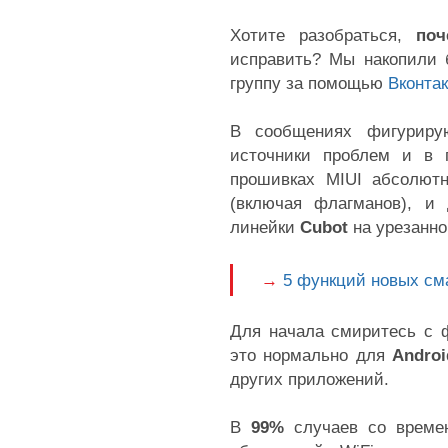
Хотите разобраться,
поч
исправить? Мы накопили 
группу за помощью
Вконта
В сообщениях фигуриру
источники проблем и в
прошивках MIUI абсолют
(включая флагманов), и
линейки
Cubot
на урезанн
→
5 функций новых см
Для начала смиритесь с
это нормально для
Androi
других приложений.
В
99%
случаев со врем