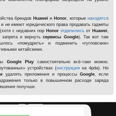
ойства брендов
Huawei
и
Honor
, которые
находятся
и не имеют юридического права продавать гаджеты
(хотя с недавних пор
Honor
отделились
от
Huawei
,
 запрета и вернуть
сервисы Google
). Так вот там
ишлось «помудрить» и подменить «гугловские»
тивными китайскими.
исы
Google Play
самостоятельно всё-таки можно.
рутованных» устройствах (
инструкция
на 4pda). Но
ем
удалять приложения и процессы
Google
, если
здражения только в повышенном расходе заряда
решение получше.