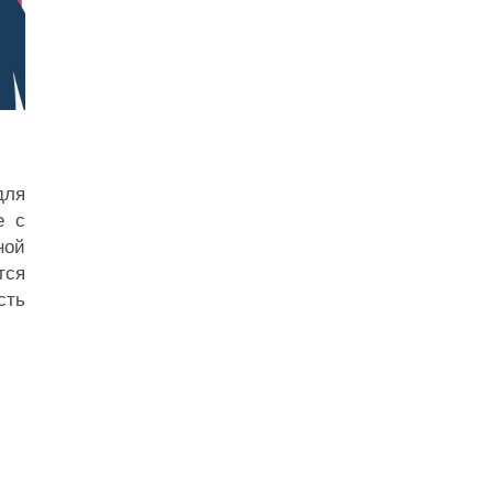
для
e с
ной
тся
сть