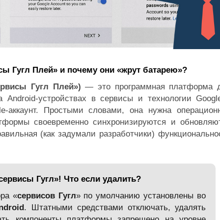
сы Гугл Плей» и почему они «жрут батарею»?
сервисы Гугл Плей»)
— это программная платформа 
 Android-устройствах в сервисы и технологии Googl
le-аккаунт. Простыми словами, она нужна операцион
тформы своевременно синхронизируются и обновляю
равильная (как задумали разработчики) функционально
сервисы Гугл»! Что если удалить?
ра «
сервисов Гугл
» по умолчанию установлены во
ndroid
. Штатными средствами отключать, удалять
ать компоненты платформы запрещено на уровне