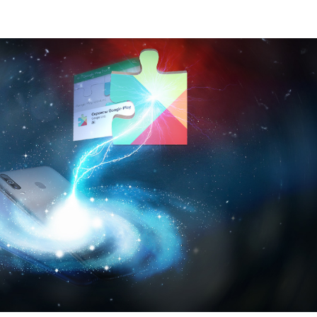
Как правильно 
аккумулятор с
первый раз?
778584
Калибровка бат
Андроид без Ру
658139