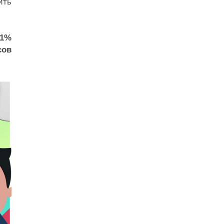
ить
1%
сов