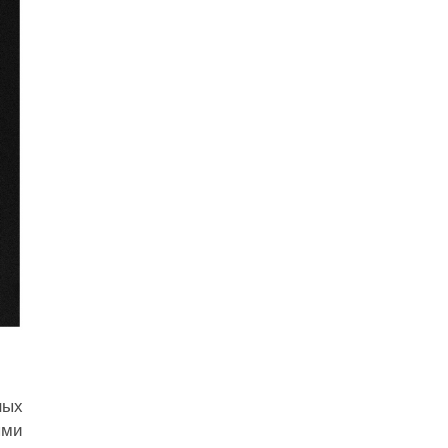
ных
ыми