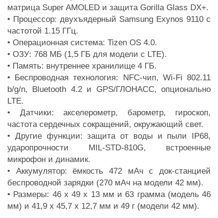
матрица Super AMOLED и защита Gorilla Glass DX+.
• Процессор: двухъядерный Samsung Exynos 9110 с
частотой 1.15 ГГц.
• Операционная система: Tizen OS 4.0.
• ОЗУ: 768 МБ (1,5 ГБ для модели с LTE).
• Память: внутреннее хранилище 4 ГБ.
• Беспроводная технология: NFC-чип, Wi-Fi 802.11
b/g/n, Bluetooth 4.2 и GPS/ГЛОНАСС, опционально
LTE.
• Датчики: акселерометр, барометр, гироскоп,
частота сердечных сокращений, окружающий свет.
• Другие функции: защита от воды и пыли IP68,
ударопрочности MIL-STD-810G, встроенные
микрофон и динамик.
• Аккумулятор: ёмкость 472 мАч с док-станцией
беспроводной зарядки (270 мАч на модели 42 мм).
• Размеры: 46 х 49 х 13 мм и 63 грамма (модель 46
мм) и 41,9 х 45,7 х 12,7 мм и 49 г (модели 42 мм).