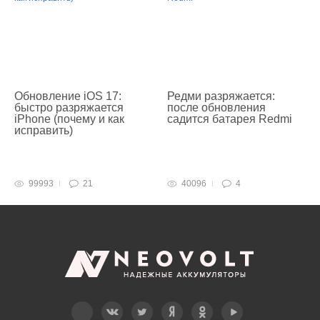
Обновление iOS 17:
Редми разряжается:
быстро разряжается
после обновления
iPhone (почему и как
садится батарея Redmi
исправить)
99993
21
40096
4
Telegram
Вконтакте
Twitter
Дзен
OK
YouTube