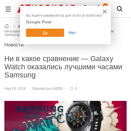
Войти
0
×
Вы ищите аккумулятор для этого устройства?
Google Pixel
Все новости блога
Ни в какое сравнение — Galaxy Watch оказались лучшими часами
Нет
Да
Samsung
Новости
Ни в какое сравнение — Galaxy
Watch оказались лучшими часами
Samsung
Aug 29, 2018
Просмотры (4608)
0