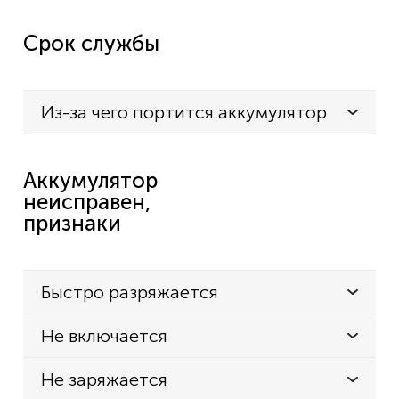
GARDENA
08800-000.640.00
Срок службы
8801 Rasenkantenschere
8812
Из-за чего портится аккумулятор
8829 Strauchschere ContourCut
8885-20 Accu Grasschere ClassicCut
Аккумулятор
8887-20 Set Accu-Gras- und Buchsschere
неисправен,
ClassicCut
признаки
8890-20 Accu Grasschere ClassicCut
GRIZZLY
Быстро разряжается
AGS 3680-D
Не включается
KARCHER
WV1
Не заряжается
WV2