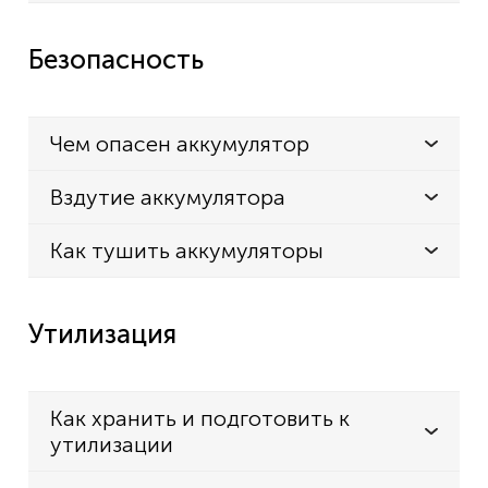
WV2 plus
Безопасность
WV2 premium
WV50 plus
WV70 plus
Чем опасен аккумулятор
MANNESMANN
Вздутие аккумулятора
M17480
M17730
Как тушить аккумуляторы
M17766
MEDION
Утилизация
MD 16904
MD16904
Как хранить и подготовить к
MEISTER
утилизации
Basic BAS 36 LI