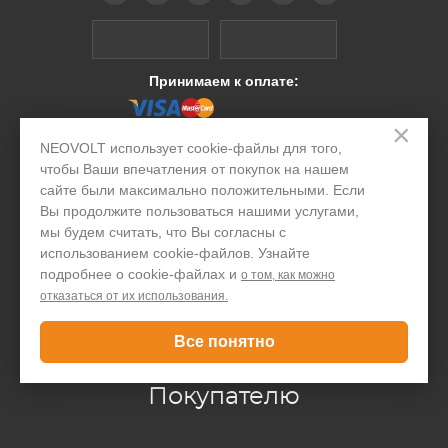
Принимаем к оплате:
×
Интернет-магазин
NEOVOLT использует cookie-файлы для того,
чтобы Ваши впечатления от покупок на нашем
сайте были максимально положительными. Если
Производство
Вы продолжите пользоваться нашими услугами,
Организациям
мы будем считать, что Вы согласны с
использованием cookie-файлов. Узнайте
Акции и скидки
подробнее о cookie-файлах и
о том, как можно
отказаться от их использования.
Блог
Контакты
Все понятно
Покупателю