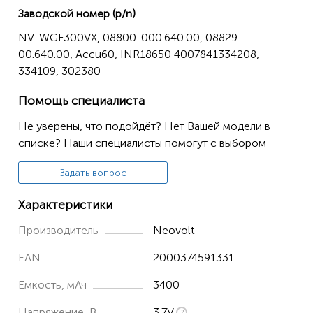
Заводской номер (p/n)
BLACK&DECKER
NV-WGF300VX, 08800-000.640.00, 08829-
AS36LN
00.640.00, Accu60, INR18650 4007841334208,
BDCS 36G
334109, 302380
GSL200
Помощь специалиста
KC360
Не уверены, что подойдёт? Нет Вашей модели в
KC360LN
списке? Наши специалисты помогут с выбором
KC36LN
Задать вопрос
KC460
Характеристики
KC460LN
Производитель
Neovolt
KC460LN-QW
PP360
EAN
2000374591331
PP360LN
Емкость, мАч
3400
PP360LN-QW
Напряжение, В
3.7V