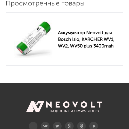
Просмотренные товары
Windomatic Fenstersauger
WOLF GARTEN
Power 60
Power Finesse 30B
Аккумулятор Neovolt для
Bosch Isio, KARCHER WV1,
Power Finesse 30R
WV2, WV50 plus 3400mah
Power Finesse 50
Power Finesse 50B
Telegram
Вконтакте
Twitter
Дзен
OK
YouTube