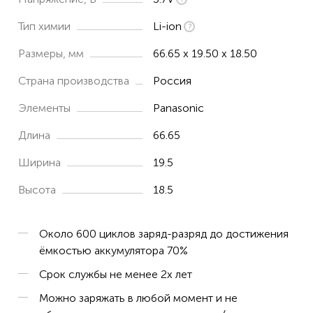
BOSCH
Тип химии
Li-ion
0600833100
Размеры, мм
66.65 x 19.50 x 18.50
0600833102
Страна производства
Россия
0600833105
Элементы
Panasonic
0600855021
0603264600
Длина
66.65
06032A2000
Ширина
19.5
0603968100
Высота
18.5
0603968102
0603977000
Около 600 циклов заряд-разряд до достижения
ёмкостью аккумулятора 70%
0603981000
Срок службы не менее 2х лет
6 LI
Можно заряжать в любой момент и не
Ciso