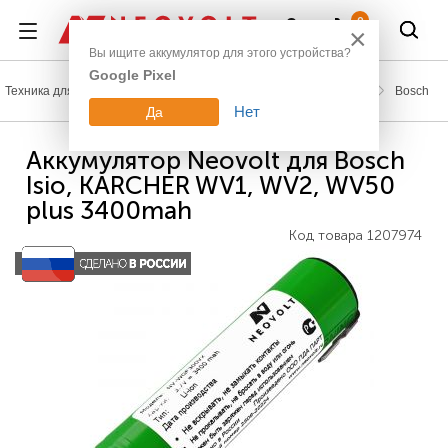
Войти
0
×
Вы ищите аккумулятор для этого устройства?
Google Pixel
Техника для дома
Аккумуляторы для электроинструмента
Bosch
Нет
Да
Аккумулятор Neovolt для Bosch
Isio, KARCHER WV1, WV2, WV50
plus 3400mah
Код товара
1207974