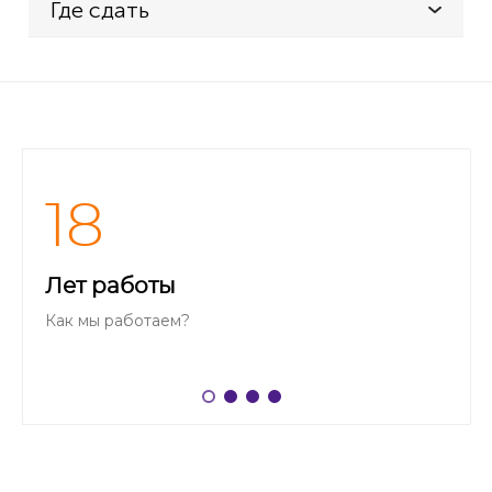
Где сдать
RELAXDAYS
Gartenschere
SKIL
2536 AC
2536AC
18
STEINEL
Neo 1
Лет работы
TIMBERTECH
RSSR01
Как мы работаем?
VARO
Powerplus
POWX0060LI
VILEDA