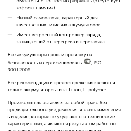
обязательно полностью разряжать (отсутствует
DIY EasyPrune
«эффект памяти»)
GluePen
Низкий саморазряд, характерный для
Grasscheren-Set Isio
качественных литиевых аккумуляторов
Isio
Имеет встроенный контроллер заряда,
защищающий от перегрева и перезаряда.
ISO
IXO
Все аккумуляторы прошли проверку на
безопасность и сертифицированы
, ISO
IXO Mini
9001:2008.
PKP 3
Все рекомендации и предостережения касаются
PSR Select
только аккумуляторов типа: Li-ion, Li-polymer.
PSR Select 3.6
Производитель оставляет за собой право без
PTK 3
предварительного уведомления вносить изменения
PTK 3.6 Li
в изделие, которые не ухудшают его технические
XEO
характеристики, а являются результатом работ по
усовершенствованию его конструкции или