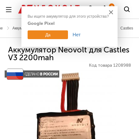
Войти
0
×
Вы ищите аккумулятор для этого устройства?
Google Pixel
ие
Аккумуляторы для сканеров штрих-кодов и терминалов
Castles
Нет
Да
Аккумулятор Neovolt для Castles
V3 2200mah
Код товара
1208988