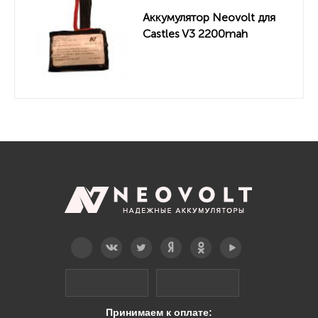
Аккумулятор Neovolt для
Castles V3 2200mah
Telegram
Вконтакте
Twitter
Дзен
OK
YouTube
Принимаем к оплате: