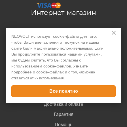
Интернет-магазин
Производство
×
NEOVOLT использует cookie-файлы для того,
Организациям
чтобы Ваши впечатления от покупок на нашем
сайте были максимально положительными. Если
Акции и скидки
Вы продолжите пользоваться нашими услугами,
мы будем считать, что Вы согласны с
Блог
использованием cookie-файлов. Узнайте
Контакты
подробнее о cookie-файлах и
о том, как можно
отказаться от их использования.
Покупателю
Все понятно
Доставка и оплата
Гарантия
Помощь