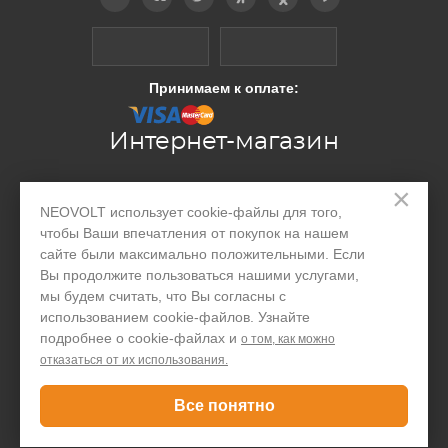
Принимаем к оплате:
Интернет-магазин
×
Производство
NEOVOLT использует cookie-файлы для того,
чтобы Ваши впечатления от покупок на нашем
Организациям
сайте были максимально положительными. Если
Акции и скидки
Вы продолжите пользоваться нашими услугами,
мы будем считать, что Вы согласны с
Блог
использованием cookie-файлов. Узнайте
подробнее о cookie-файлах и
о том, как можно
Контакты
отказаться от их использования.
Покупателю
Все понятно