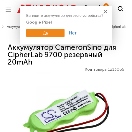
Войти
0
×
Вы ищите аккумулятор для этого устройства?
Google Pixel
Аккумуляторы для сканеров штрих-кодов и терминалов
CipherLab
Нет
Да
Аккумулятор CameronSino для
CipherLab 9700 резервный
20mAh
Код товара
1213065