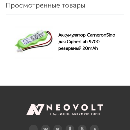
Просмотренные товары
Аккумулятор CameronSino
для CipherLab 9700
резервный 20mAh
Telegram
Вконтакте
Twitter
Дзен
OK
YouTube