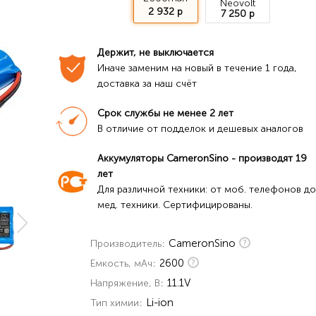
Neovolt
2 932 р
7 250 р
Держит, не выключается
Иначе заменим на новый в течение 1 года, 
доставка за наш счёт
Срок службы не менее 2 лет
В отличие от подделок и дешевых аналогов
Аккумуляторы CameronSino - производят 19 
лет
Для различной техники: от моб. телефонов до 
мед. техники. Сертифицированы.
CameronSino
Производитель
2600
Емкость, мАч
11.1V
Напряжение, В
Li-ion
Тип химии