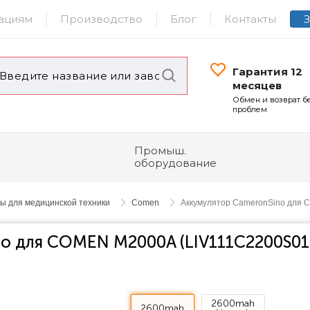
ациям
Производство
Блог
Контакты
Гарантия 12
месяцев
Обмен и возврат б
проблем
Промыш.
оборудование
ы для медицинской техники
Comen
Аккумулятор CameronSino для
o для COMEN M2000A (LIV111C2200S01
2600mah
2600mah