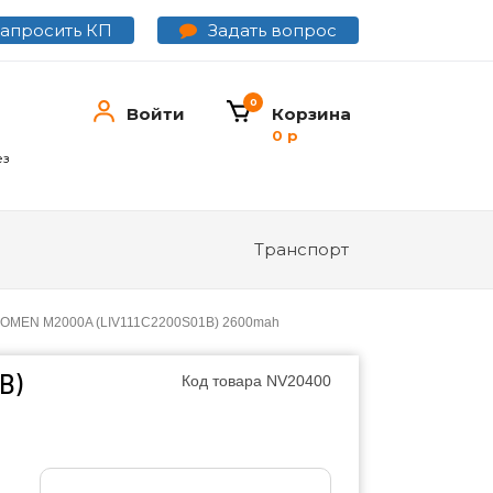
Задать вопрос
Запросить КП
0
Войти
Корзина
0 р
ез
Транспорт
 COMEN M2000A (LIV111C2200S01B) 2600mah
B)
Код товара
NV20400