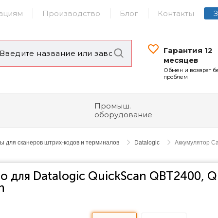
ациям
Производство
Блог
Контакты
Гарантия 12
месяцев
Обмен и возврат б
проблем
Промыш.
оборудование
ы для сканеров штрих-кодов и терминалов
Datalogic
Аккумулятор Ca
o для Datalogic QuickScan QBT2400, 
h