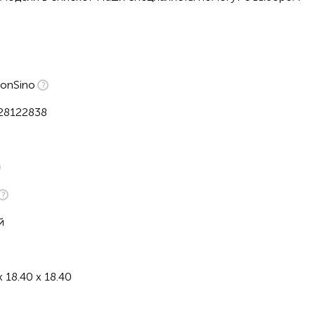
onSino
28122838
й
x 18.40 x 18.40