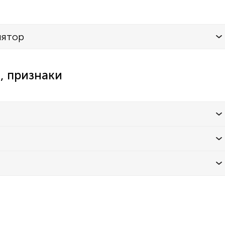
лятор
, признаки