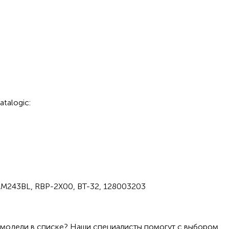
talogic:
M243BL, RBP-2X00, BT-32, 128003203
 модели в списке? Наши специалисты помогут с выбором