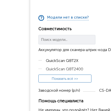
Модели нет в списке?
Совместимость
Аккумулятор для сканера штрих-кода Da
QuickScan QBT2X
QuickScan QBT2400
QBT2131
Показать всё >>
QBT2400
Заводской номер (p/n)
CS-DA
QM2400
Помощь специалиста
QuickScan QBT2101
Не уверены, что подойдёт? Нет Вашей