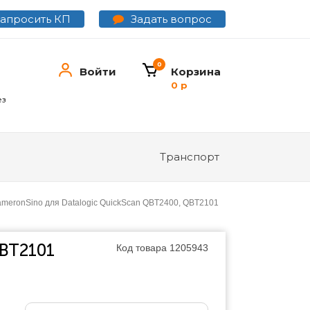
Задать вопрос
Запросить КП
0
Войти
Корзина
0 р
ез
Транспорт
meronSino для Datalogic QuickScan QBT2400, QBT2101
QBT2101
Код товара
1205943