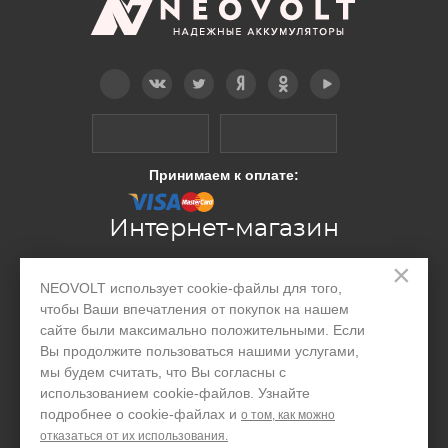
Telegram
Вконтакте
Twitter
Дзен
OK
YouTube
Принимаем к оплате:
Интернет-магазин
×
NEOVOLT использует cookie-файлы для того,
Производство
чтобы Ваши впечатления от покупок на нашем
Организациям
сайте были максимально положительными. Если
Вы продолжите пользоваться нашими услугами,
Акции и скидки
мы будем считать, что Вы согласны с
использованием cookie-файлов. Узнайте
Блог
подробнее о cookie-файлах и
о том, как можно
Контакты
отказаться от их использования.