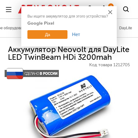
Войти
0
×
Вы ищите аккумулятор для этого устройства?
Google Pixel
е оборудование
Аккумуляторы для медицинской техники
DayLite
Нет
Да
Аккумулятор Neovolt для DayLite
LED TwinBeam HDi 3200mah
Код товара
1212705