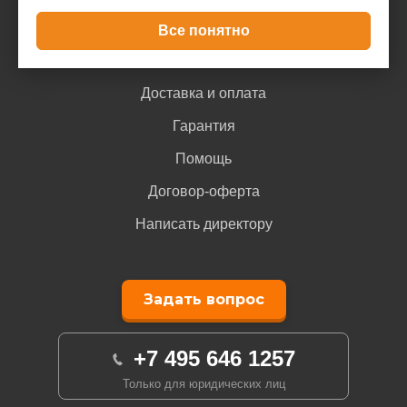
Все понятно
Покупателю
Доставка и оплата
Гарантия
Помощь
Договор-оферта
Написать директору
Задать вопрос
+7 495 646 1257
Только для юридических лиц