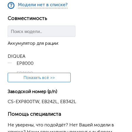
Модели нет в списке?
Совместимость
Аккумулятор для рации:
DIQUEA
EP8000
EP8100
Показать всё >>
EXCERA
Заводской номер (p/n)
EP8000
CS-EXP800TW, EB242L, EB342L
EP8100
Помощь специалиста
VIG
VR8810
Не уверены, что подойдёт? Нет Вашей модели в
списке? Наши специалисты помогут с выбором