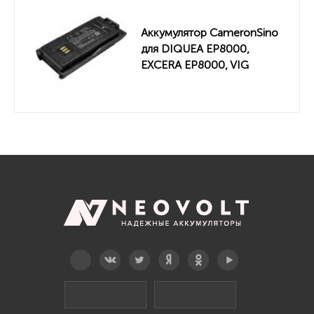
Аккумулятор CameronSino
для DIQUEA EP8000,
EXCERA EP8000, VIG
VR8810 (EB242L) 2400mah
Telegram
Вконтакте
Twitter
Дзен
OK
YouTube