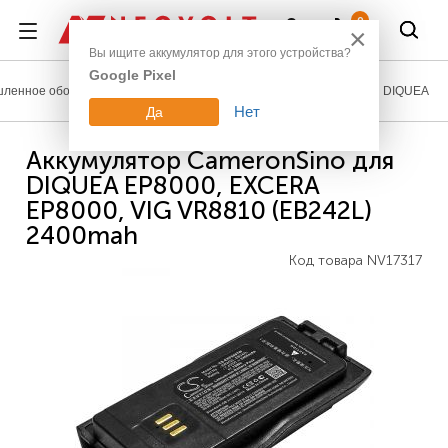
Войти
0
×
Вы ищите аккумулятор для этого устройства?
Google Pixel
ленное оборудование
Аккумуляторы для радиостанций
DIQUEA
Нет
Да
Аккумулятор CameronSino для
DIQUEA EP8000, EXCERA
EP8000, VIG VR8810 (EB242L)
2400mah
Код товара
NV17317