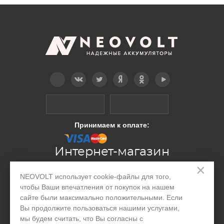
Telegram
Вконтакте
Twitter
Дзен
OK
YouTube
Принимаем к оплате:
Интернет-магазин
×
NEOVOLT использует cookie-файлы для того,
Производство
чтобы Ваши впечатления от покупок на нашем
сайте были максимально положительными. Если
Организациям
Вы продолжите пользоваться нашими услугами,
Акции и скидки
мы будем считать, что Вы согласны с