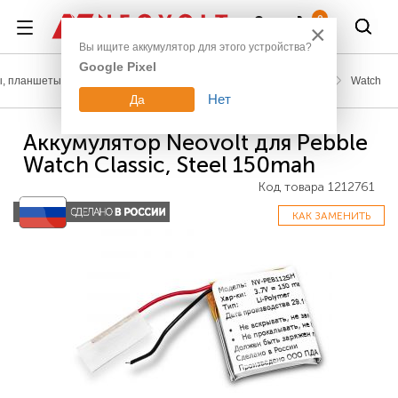
Войти
0
×
Вы ищите аккумулятор для этого устройства?
Google Pixel
, планшеты, гаджеты
Аккумуляторы для часов
Pebble
Watch
Нет
Да
Аккумулятор Neovolt для Pebble
Watch Classic, Steel 150mah
Код товара
1212761
КАК ЗАМЕНИТЬ