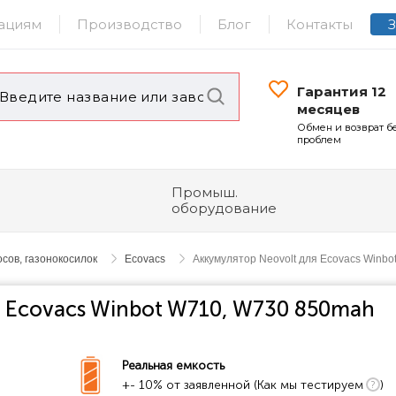
ациям
Производство
Блог
Контакты
Гарантия 12
месяцев
Обмен и возврат б
проблем
Промыш.
оборудование
сов, газонокосилок
Ecovacs
Аккумулятор Neovolt для Ecovacs Winb
я Ecovacs Winbot W710, W730 850mah
Реальная емкость
+- 10% от заявленной (Как мы тестируем
)