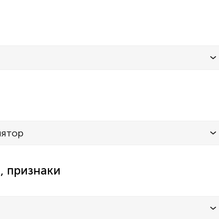
лятор
, признаки