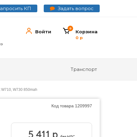
Задать вопрос
Запросить КП
0
Войти
Корзина
0 р
ез
Транспорт
ot W710, W730 850mah
Код товара
1209997
5 411 р
без НДС