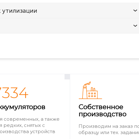
к утилизации
7334
ккумуляторов
Собственное
производство
я современных, а также
я редких, снятых с
Производим на заказ п
оизводства устройств
образцу или тех. задан