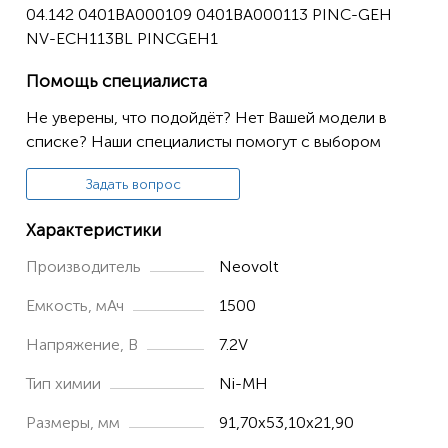
04.142 0401BA000109 0401BA000113 PINC-GEH
Genio-Sfera
NV-ECH113BL PINCGEH1
Genio-Silux
Помощь специалиста
PINC-GEH
Не уверены, что подойдёт? Нет Вашей модели в
SFERA GENIO
списке? Наши специалисты помогут с выбором
SILUX GENIO
Задать вопрос
TECHNO-M
Характеристики
Punto
Производитель
Neovolt
Емкость, мАч
1500
Напряжение, В
7.2V
Тип химии
Ni-MH
Размеры, мм
91,70x53,10x21,90