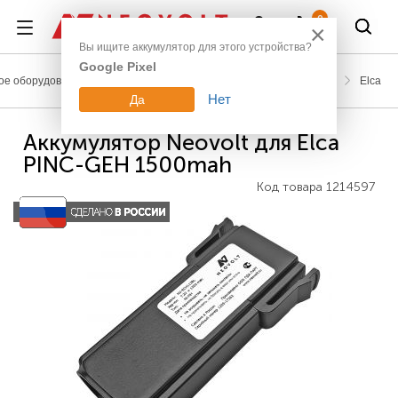
Войти
0
×
Вы ищите аккумулятор для этого устройства?
Google Pixel
е оборудование
Аккумуляторы для промышленных пультов
Elca
Нет
Да
Аккумулятор Neovolt для Elca
PINC-GEH 1500mah
Код товара
1214597