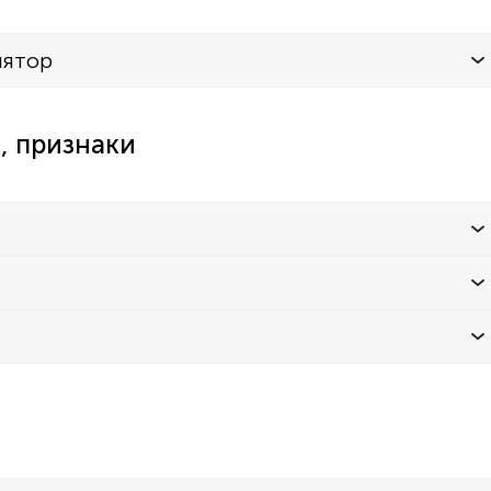
лятор
, признаки