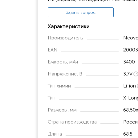
60101-0101 FLIR i3
60101-0201 FLIR i5
Задать вопрос
60101-0301 FLIR i7
Характеристики
60101-0102 FLIR i3 with POS displa
Производитель
Neovo
60101-0202 FLIR i5 with POS displa
EAN
20003
60101-0302 FLIR i7 with POS displa
Емкость, мАч
3400
Напряжение, В
3.7V
Тип химии
Li-ion
Тип
X-Lon
Размеры, мм
68,50
Страна производства
Росси
Длина
68.5