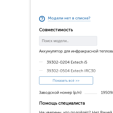
Модели нет в списке?
Совместимость
Аккумулятор для инфракрасной теплов
39302-0204 Extech i5
39302-0504 Extech IRC30
39301-0403 FLIR i3
Показать всё >>
39301-0103 FLIR i5
Заводской номер (p/n)
19509
39301-0305 FLIR i7
Помощь специалиста
60101-0409 FLIR i2
Не уверены, что подойдёт? Нет Вашей