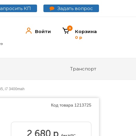
Задать вопрос
Запросить КП
0
Войти
Корзина
0 р
ез
Транспорт
 i5, i7 3400mah
Код товара
1213725
2 680 р
без НДС