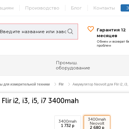
ациям
Производство
Блог
Контакты
Гарантия 12
месяцев
Обмен и возврат б
проблем
Промыш.
оборудование
ы для измерительной техники
Flir
Аккумулятор Neovolt для Flir i2, i3,
ir i2, i3, i5, i7 3400mah
3400mah
3400mah
Neovolt
1 732 р
2 680 р