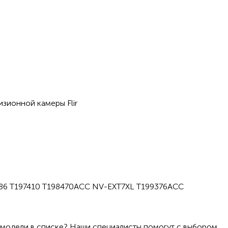
изионной камеры Flir
86 T197410 T198470ACC NV-EXT7XL T199376ACC
 модели в списке? Наши специалисты помогут с выбором