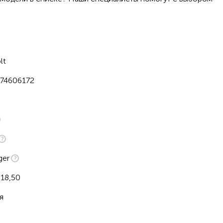
y
lt
y
74606172
y
ger
x18,50
я