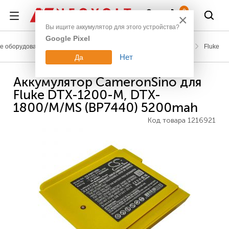
Войти
0
×
Вы ищите аккумулятор для этого устройства?
Google Pixel
 оборудование
Аккумуляторы для измерительной техники
Fluke
Нет
Да
Аккумулятор CameronSino для
Fluke DTX-1200-M, DTX-
1800/M/MS (BP7440) 5200mah
Код товара
1216921