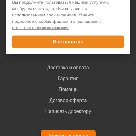
Вы продолжите пользоваться нашими услугами,
мы будем считать, что Вы согласны с
Акции и скидки
использованием cookie-файлов. Узнайте
Блог
подробнее о cookie-файлах и
о том, как можно
отказаться от их использования.
Контакты
Все понятно
Покупателю
Доставка и оплата
Гарантия
Помощь
Договор-оферта
Написать директору