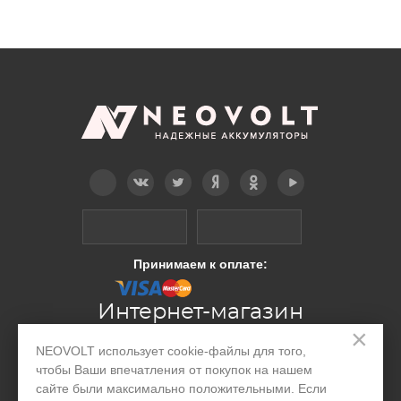
Telegram
Вконтакте
Twitter
Дзен
OK
YouTube
Принимаем к оплате:
Интернет-магазин
×
NEOVOLT использует cookie-файлы для того,
Производство
чтобы Ваши впечатления от покупок на нашем
сайте были максимально положительными. Если
Организациям