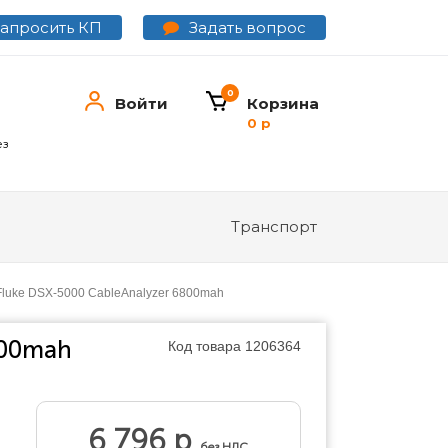
Задать вопрос
Запросить КП
0
Войти
Корзина
0 р
ез
Транспорт
Fluke DSX-5000 CableAnalyzer 6800mah
800mah
Код товара
1206364
6 796 р
без НДС