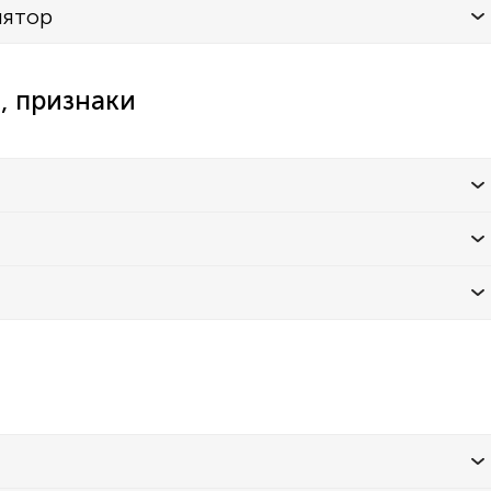
лятор
, признаки