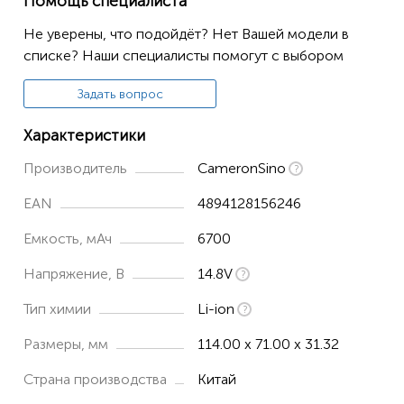
Помощь специалиста
FSM-70S
Не уверены, что подойдёт? Нет Вашей модели в
FSM-80C
списке? Наши специалисты помогут с выбором
FSM-80C+
Задать вопрос
FSM-80S
Характеристики
Производитель
CameronSino
EAN
4894128156246
Емкость, мАч
6700
Напряжение, В
14.8V
Тип химии
Li-ion
Размеры, мм
114.00 x 71.00 x 31.32
Страна производства
Китай