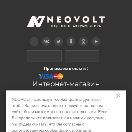
Telegram
Вконтакте
Twitter
Дзен
OK
YouTube
Принимаем к оплате:
Интернет-магазин
×
NEOVOLT использует cookie-файлы для того,
Производство
чтобы Ваши впечатления от покупок на нашем
сайте были максимально положительными. Если
Организациям
Вы продолжите пользоваться нашими услугами,
Акции и скидки
мы будем считать, что Вы согласны с
использованием cookie-файлов. Узнайте