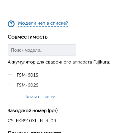
Модели нет в списке?
Совместимость
Аккумулятор для сварочного аппарата Fujikura:
FSM-601S
FSM-602S
FSM-61S
Показать всё >>
FSM-62S
Заводской номер (p/n)
FSM-702R
CS-FKR910XL, BTR-09
FSM-70R