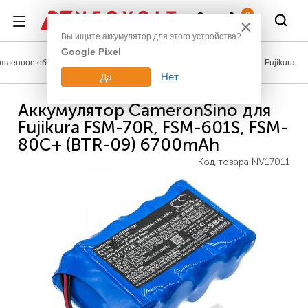
Войти
0
×
Вы ищите аккумулятор для этого устройства?
Google Pixel
шленное оборудование
Аккумуляторы для производства
Fujikura
Нет
Да
Аккумулятор CameronSino для
Fujikura FSM-70R, FSM-601S, FSM-
80C+ (BTR-09) 6700mAh
Код товара
NV17011