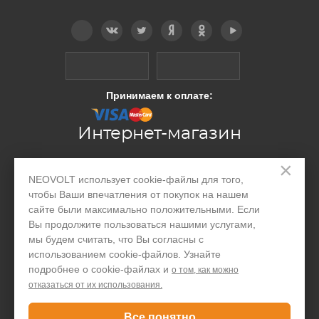
Telegram
Вконтакте
Twitter
Дзен
OK
YouTube
Принимаем к оплате:
Интернет-магазин
×
Производство
NEOVOLT использует cookie-файлы для того,
чтобы Ваши впечатления от покупок на нашем
Организациям
сайте были максимально положительными. Если
Вы продолжите пользоваться нашими услугами,
Акции и скидки
мы будем считать, что Вы согласны с
Блог
использованием cookie-файлов. Узнайте
подробнее о cookie-файлах и
о том, как можно
Контакты
отказаться от их использования.
Все понятно