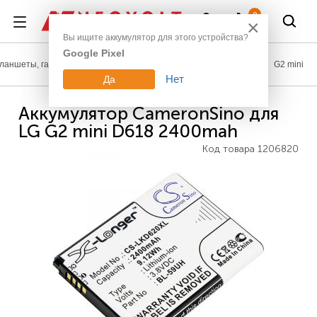
Войти
0
×
Вы ищите аккумулятор для этого устройства?
Google Pixel
ланшеты, гаджеты
Аккумуляторы для телефонов
LG
G2 mini
Нет
Да
Аккумулятор CameronSino для
LG G2 mini D618 2400mah
Код товара
1206820