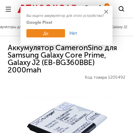
Войти
0
×
Вы ищите аккумулятор для этого устройства?
Google Pixel
умуляторы для телефонов
Samsung
Galaxy J серия
Galaxy J2
Нет
Да
Аккумулятор CameronSino для
Samsung Galaxy Core Prime,
Galaxy J2 (EB-BG360BBE)
2000mah
Код товара
1205492