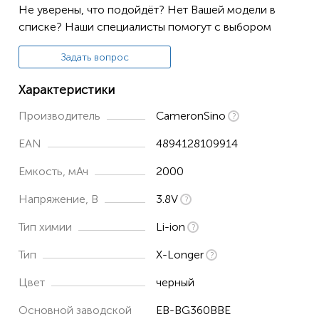
Не уверены, что подойдёт? Нет Вашей модели в
Galaxy Win 2 Duos TV
списке? Наши специалисты помогут с выбором
SM-G360BT
Задать вопрос
SM-G360
Характеристики
SM-G3608
Производитель
CameronSino
SM-G3606
Galaxy Core Prime TD-LTE
EAN
4894128109914
SM-G3609
Емкость, мАч
2000
Galaxy Core Prime CDMA
Напряжение, В
3.8V
Galaxy Core Prime
Тип химии
Li-ion
SM-G360P
Тип
X-Longer
Galaxy Prevail LTE
Цвет
черный
SM-G360T1
Основной заводской
EB-BG360BBE
SM-J200M