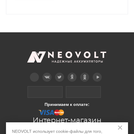
BG360BBE) 2000mah
Telegram
Вконтакте
Twitter
Дзен
OK
YouTube
Принимаем к оплате:
Интернет-магазин
×
NEOVOLT использует cookie-файлы для того,