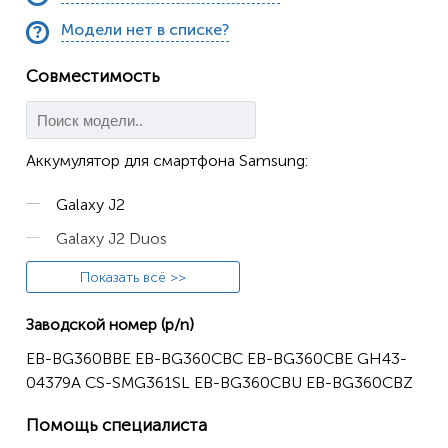
Модели нет в списке?
Совместимость
Аккумулятор для смартфона Samsung:
Galaxy J2
Galaxy J2 Duos
SM-J200H/DS
Показать всё >>
SM-J200H/DD
Заводской номер (p/n)
SM-J200F/DS
EB-BG360BBE EB-BG360CBC EB-BG360CBE GH43-
Galaxy J2 Duos LTE
04379A CS-SMG361SL EB-BG360CBU EB-BG360CBZ
Galaxy Core Prime Value Edition
Помощь специалиста
SM-G361, SM-G361H