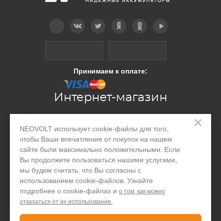
Telegram
Вконтакте
Twitter
Дзен
OK
YouTube
Принимаем к оплате:
Интернет-магазин
×
Производство
NEOVOLT использует cookie-файлы для того,
чтобы Ваши впечатления от покупок на нашем
Организациям
сайте были максимально положительными. Если
Вы продолжите пользоваться нашими услугами,
Акции и скидки
мы будем считать, что Вы согласны с
Блог
использованием cookie-файлов. Узнайте
подробнее о cookie-файлах и
о том, как можно
Контакты
отказаться от их использования.