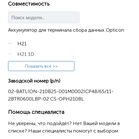
Совместимость
Аккумулятор для терминала сбора данных Opticon
H21
H21 1D
H21 1D alpha
Показать всё >>
H21 1D qwerty
Заводской номер (p/n)
H21 2
02-BATLION-210B25-001M0002ICP48/65/11-
H21 2D
2BTR0600LBP-02 CS-OPH210BL
H21 2D alpha
Помощь специалиста
H21 2D qwerty
Не уверены, что подойдёт? Нет Вашей модели в
H22
списке? Наши специалисты помогут с выбором
H22 1D alpha