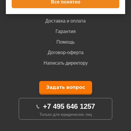
Все понятно
Покупателю
Доставка и оплата
Гарантия
Помощь
Договор-оферта
Написать директору
Задать вопрос
+7 495 646 1257
Только для юридических лиц