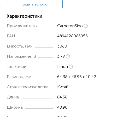
Задать вопрос
H22 1D qwerty
Характеристики
H22 2D alpha
Производитель
CameronSino
H22 2D qwerty
H-25
EAN
4894128086956
H-25 1D
Емкость, мАч
3080
H-25 2D
Напряжение, В
3.7V
Тип химии
Li-ion
Размеры, мм
64.38 x 48.96 x 10.42
Страна производства
Китай
Длина
64.38
Ширина
48.96