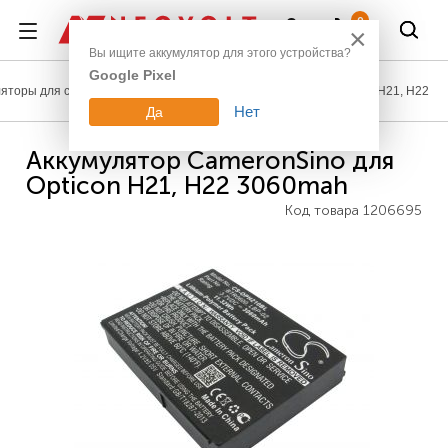
Войти
0
×
Вы ищите аккумулятор для этого устройства?
Google Pixel
ляторы для сканеров штрих-кодов и терминалов
Opticon
H21, H22
Нет
Да
Аккумулятор CameronSino для
Opticon H21, H22 3060mah
Код товара
1206695