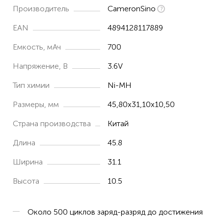
Производитель
CameronSino
EAN
4894128117889
Емкость, мАч
700
Напряжение, В
3.6V
Тип химии
Ni-MH
Размеры, мм
45,80x31,10x10,50
Страна производства
Китай
Длина
45.8
Ширина
31.1
Высота
10.5
Около 500 циклов заряд-разряд до достижения