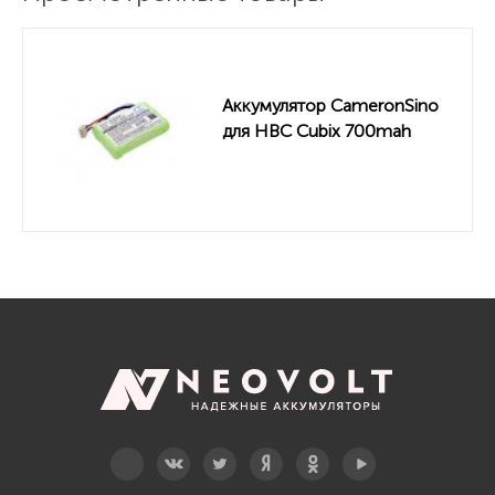
Аккумулятор CameronSino
для HBC Cubix 700mah
Telegram
Вконтакте
Twitter
Дзен
OK
YouTube