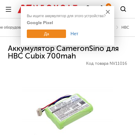
Войти
0
×
Вы ищите аккумулятор для этого устройства?
Google Pixel
е оборудование
Аккумуляторы для промышленных пультов
HBC
Нет
Да
Аккумулятор CameronSino для
HBC Cubix 700mah
Код товара
NV11016