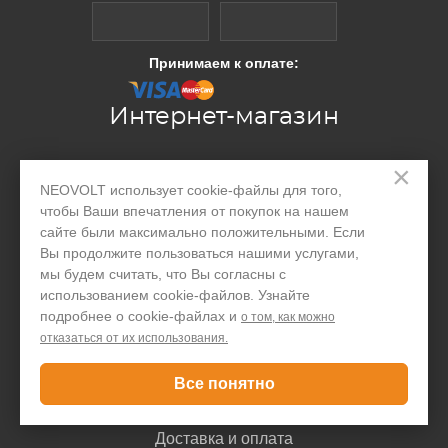
Принимаем к оплате:
Интернет-магазин
×
Производство
NEOVOLT использует cookie-файлы для того,
чтобы Ваши впечатления от покупок на нашем
Организациям
сайте были максимально положительными. Если
Акции и скидки
Вы продолжите пользоваться нашими услугами,
мы будем считать, что Вы согласны с
Блог
использованием cookie-файлов. Узнайте
подробнее о cookie-файлах и
о том, как можно
Контакты
отказаться от их использования.
Покупателю
Все понятно
Доставка и оплата